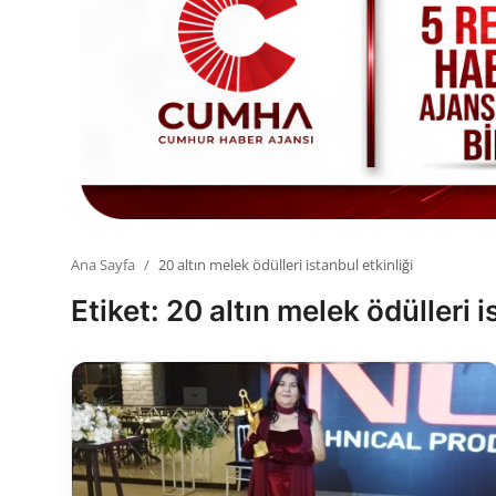
Toplum ve Yaşam
Sivil Toplum Kuruluşları
Kamu Kurumları ve Üst Kurullar
Resmi Reklamlar
Ana Sayfa
20 altın melek ödülleri istanbul etkinliği
Etiket: 20 altın melek ödülleri i