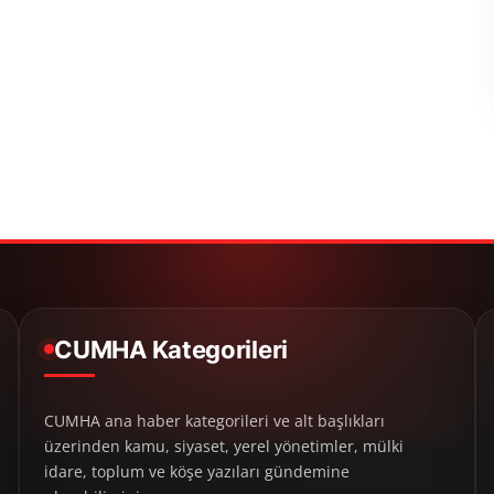
CUMHA Kategorileri
CUMHA ana haber kategorileri ve alt başlıkları
üzerinden kamu, siyaset, yerel yönetimler, mülki
idare, toplum ve köşe yazıları gündemine