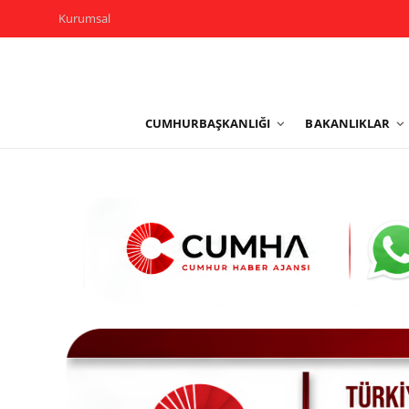
Kurumsal
Kurumsal
CUMHURBAŞKANLIĞI
BAKANLIKLAR
Cumhurbaşkanlığı
Bakanlıklar
TBMM
Siyasi Partiler
Yerel Yönetimler
Mülki İdare