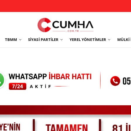
TBMM
SIYASI PARTILER
YEREL YÖNETIMLER
MÜLKI 