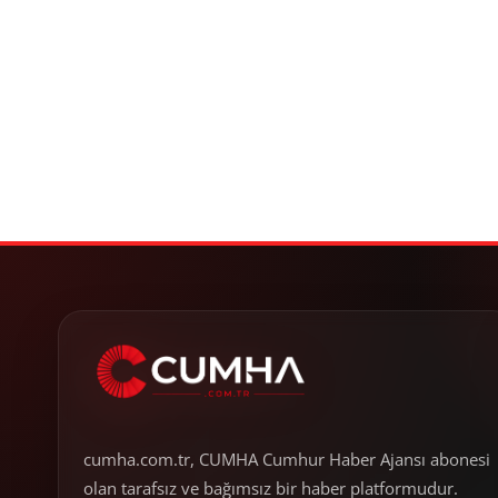
cumha.com.tr, CUMHA Cumhur Haber Ajansı abonesi
olan tarafsız ve bağımsız bir haber platformudur.