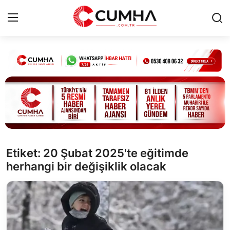
Kurumsal
Cumhurbaşkanlığı
Bakanlıklar
TBMM
Etiket: 20 Şubat 2025'te eğitimde
herhangi bir değişiklik olacak
Siyasi Partiler
Yerel Yönetimler
Mülki İdare