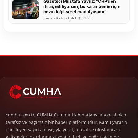
Gazeteci Mustafa Yavuz: "CHP’den
ihraç ediliyorum, bu karar benim için
ceza değil şeref madalyasıdır"
Cansu Kırten
Eylül 18, 2025
cumha.com.tr, CUMHA Cumhur Haber Ajansı abonesi olan
tarafsız ve bağımsız bir haber platformudur. Kamu yararını
önceleyen yayın anlayışıyla yerel, ulusal ve uluslararası
gelişmeleri okurlarına güvenilir, hızlı ve doğru biçimde