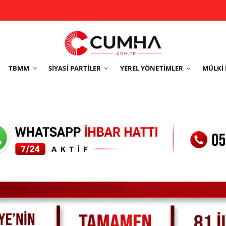
TBMM
SIYASI PARTILER
YEREL YÖNETIMLER
MÜLKI 