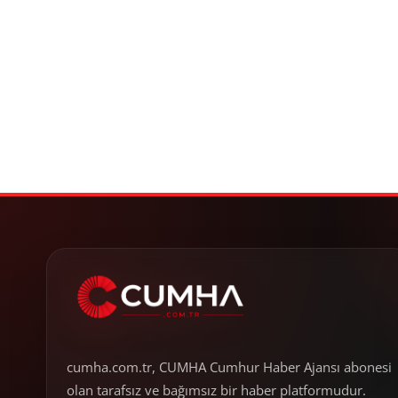
cumha.com.tr, CUMHA Cumhur Haber Ajansı abonesi
olan tarafsız ve bağımsız bir haber platformudur.