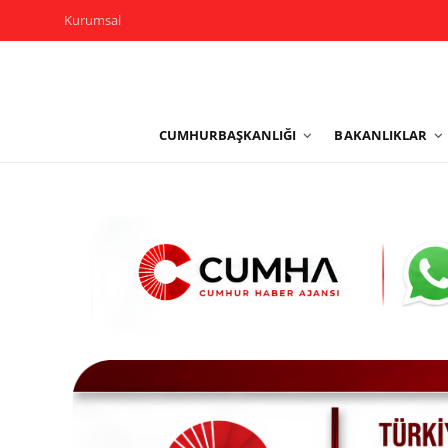
Kurumsal
Kurumsal
CUMHURBAŞKANLIĞI
BAKANLIKLAR
Cumhurbaşkanlığı
Bakanlıklar
TBMM
Siyasi Partiler
Yerel Yönetimler
Mülki İdare