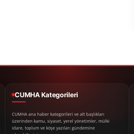
CUMHA Kategorileri
CUMHA ana haber kategorileri ve alt başlıkları
üzerinden kamu, siyaset, yerel yönetimler, mülki
idare, toplum ve köşe yazıları gündemine