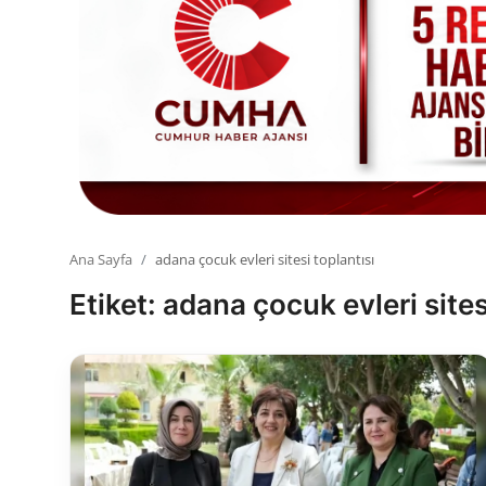
Toplum ve Yaşam
Sivil Toplum Kuruluşları
Kamu Kurumları ve Üst Kurullar
Resmi Reklamlar
Ana Sayfa
adana çocuk evleri sitesi toplantısı
Etiket: adana çocuk evleri sites