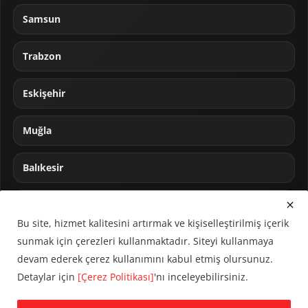
Samsun
Trabzon
Eskişehir
Muğla
Balıkesir
Sakarya
Bu site, hizmet kalitesini artırmak ve kişiselleştirilmiş içerik
sunmak için çerezleri kullanmaktadır. Siteyi kullanmaya
devam ederek çerez kullanımını kabul etmiş olursunuz.
Detaylar için
[Çerez Politikası]
'nı inceleyebilirsiniz.
© 2024 CUMHA (Cumhur Haber Ajansı) Tüm hakları saklıdır.