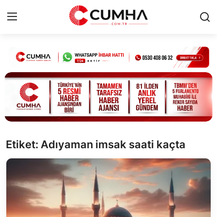
Kurumsal
Cumhurbaşkanlığı
Bakanlıklar
TBMM
Etiket: Adıyaman imsak saati kaçta
Siyasi Partiler
Yerel Yönetimler
Mülki İdare