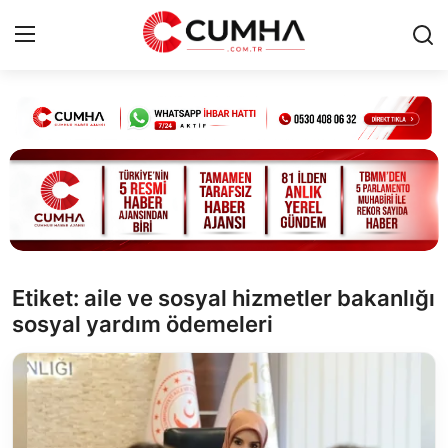
Kurumsal
Cumhurbaşkanlığı
Bakanlıklar
TBMM
Etiket: aile ve sosyal hizmetler bakanlığı
sosyal yardım ödemeleri
Siyasi Partiler
Yerel Yönetimler
Mülki İdare