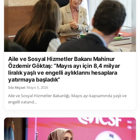
Toplum ve Yaşam
Sivil Toplum Kuruluşları
Kamu Kurumları ve Üst Kurullar
Resmi Reklamlar
Aile ve Sosyal Hizmetler Bakanı Mahinur
Özdemir Göktaş: “Mayıs ayı için 8,4 milyar
liralık yaşlı ve engelli aylıklarını hesaplara
yatırmaya başladık”
Sıla Akçaat
Mayıs 5, 2026
Aile ve Sosyal Hizmetler Bakanlığı, Mayıs ayı kapsamında yaşlı ve
engelli vatand...