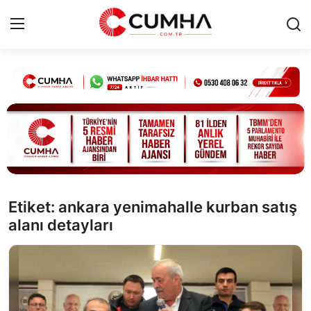
Kurumsal
Cumhurbaşkanlığı
Bakanlıklar
TBMM
Etiket: ankara yenimahalle kurban satış
alanı detayları
Siyasi Partiler
Yerel Yönetimler
Mülki İdare