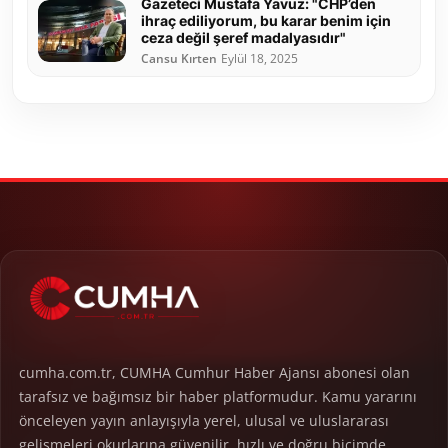
Gazeteci Mustafa Yavuz: "CHP’den
ihraç ediliyorum, bu karar benim için
ceza değil şeref madalyasıdır"
Cansu Kırten
Eylül 18, 2025
cumha.com.tr, CUMHA Cumhur Haber Ajansı abonesi olan
tarafsız ve bağımsız bir haber platformudur. Kamu yararını
önceleyen yayın anlayışıyla yerel, ulusal ve uluslararası
gelişmeleri okurlarına güvenilir, hızlı ve doğru biçimde