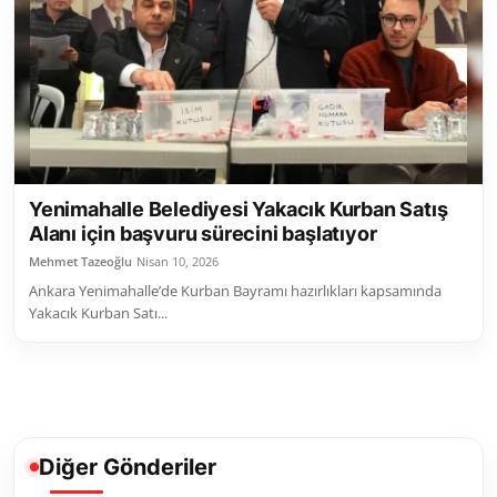
Toplum ve Yaşam
Sivil Toplum Kuruluşları
Kamu Kurumları ve Üst Kurullar
Resmi Reklamlar
Yenimahalle Belediyesi Yakacık Kurban Satış
Alanı için başvuru sürecini başlatıyor
Mehmet Tazeoğlu
Nisan 10, 2026
Ankara Yenimahalle’de Kurban Bayramı hazırlıkları kapsamında
Yakacık Kurban Satı...
Diğer Gönderiler