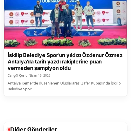
Toplum ve Yaşam
Sivil Toplum Kuruluşları
Kamu Kurumları ve Üst Kurullar
Resmi Reklamlar
İskilip Belediye Spor’un yıldızı Özdenur Özmez
Antalya’da tarih yazdı rakiplerine puan
vermeden şampiyon oldu
Cangül Çorlu
Nisan 13, 2026
Antalya Kemer’de düzenlenen Uluslararası Zafer Kupası’nda İskilip
Belediye Spor’...
Diğer Gönderiler