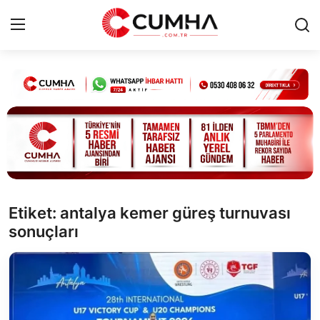
Kurumsal
Cumhurbaşkanlığı
Bakanlıklar
TBMM
Etiket: antalya kemer güreş turnuvası
sonuçları
Siyasi Partiler
Yerel Yönetimler
Mülki İdare