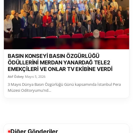
Toplum ve Yaşam
Sivil Toplum Kuruluşları
Kamu Kurumları ve Üst Kurullar
Resmi Reklamlar
BASIN KONSEYİ BASIN ÖZGÜRLÜĞÜ
ÖDÜLLERİNİ MERDAN YANARDAĞ TELE2
EMEKÇİLERİ VE ONLAR TV EKİBİNE VERDİ
Atıf Özbey
Mayıs 5, 2026
3 Mayıs Dünya Basın Özgürlüğü Günü kapsamında İstanbul Pera
Müzesi Oditoryumu’nd...
Diğer Gönderiler