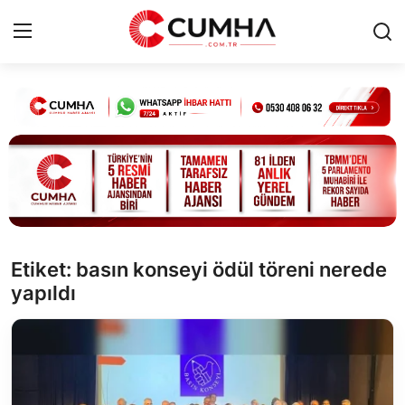
Kurumsal
Cumhurbaşkanlığı
Bakanlıklar
TBMM
Etiket: basın konseyi ödül töreni nerede
yapıldı
Siyasi Partiler
Yerel Yönetimler
Mülki İdare