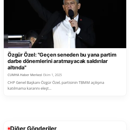
Toplum ve Yaşam
Sivil Toplum Kuruluşları
Kamu Kurumları ve Üst Kurullar
Resmi Reklamlar
Özgür Özel: "Geçen seneden bu yana partim
darbe dönemlerini aratmayacak saldırılar
altında"
CUMHA Haber Merkezi
Ekim 1, 2025
CHP Genel Başkanı Özgür Özel, partisinin TBMM açılışına
katılmama kararını eleşt...
Diğer Gönderiler