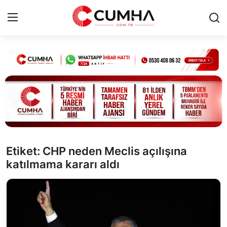
Kurumsal
Cumhurbaşkanlığı
Bakanlıklar
TBMM
Etiket: CHP neden Meclis açılışına
katılmama kararı aldı
Siyasi Partiler
Yerel Yönetimler
Mülki İdare