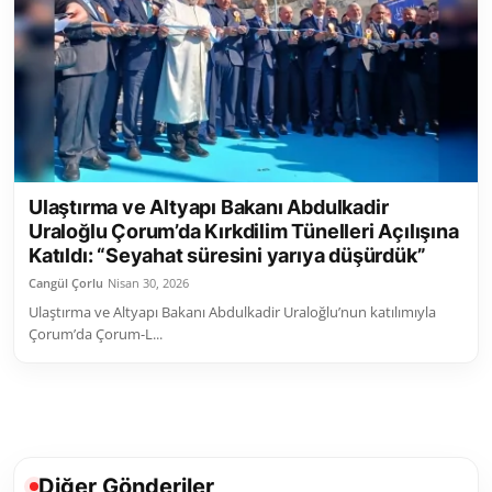
Toplum ve Yaşam
Sivil Toplum Kuruluşları
Kamu Kurumları ve Üst Kurullar
Resmi Reklamlar
Ulaştırma ve Altyapı Bakanı Abdulkadir
Uraloğlu Çorum’da Kırkdilim Tünelleri Açılışına
Katıldı: “Seyahat süresini yarıya düşürdük”
Cangül Çorlu
Nisan 30, 2026
Ulaştırma ve Altyapı Bakanı Abdulkadir Uraloğlu’nun katılımıyla
Çorum’da Çorum-L...
Diğer Gönderiler