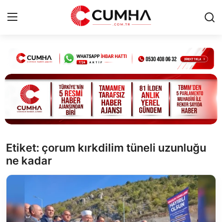
Kurumsal
Cumhurbaşkanlığı
Bakanlıklar
TBMM
Etiket: çorum kırkdilim tüneli uzunluğu
ne kadar
Siyasi Partiler
Yerel Yönetimler
Mülki İdare