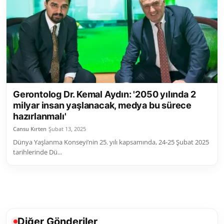
Toplum ve Yaşam
Sivil Toplum Kuruluşları
Kamu Kurumları ve Üst Kurullar
Resmi Reklamlar
Gerontolog Dr. Kemal Aydın: '2050 yılında 2
milyar insan yaşlanacak, medya bu sürece
hazırlanmalı'
Cansu Kırten
Şubat 13, 2025
Dünya Yaşlanma Konseyi’nin 25. yılı kapsamında, 24-25 Şubat 2025
tarihlerinde Dü...
Diğer Gönderiler