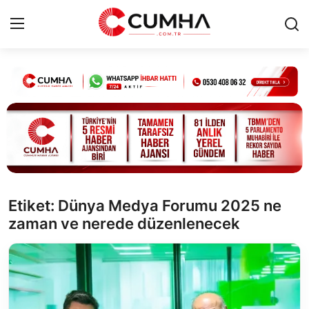
Kurumsal
Cumhurbaşkanlığı
Bakanlıklar
TBMM
Etiket: Dünya Medya Forumu 2025 ne
zaman ve nerede düzenlenecek
Siyasi Partiler
Yerel Yönetimler
Mülki İdare