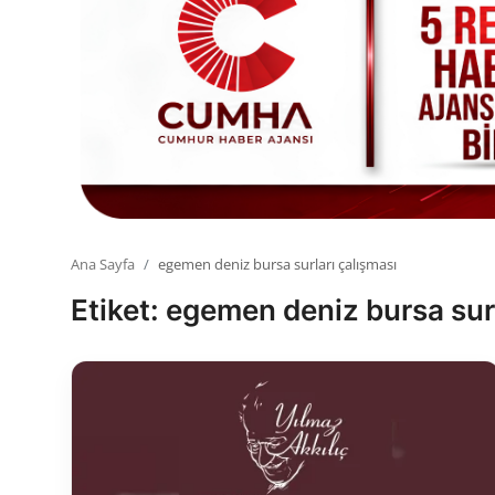
Toplum ve Yaşam
Sivil Toplum Kuruluşları
Kamu Kurumları ve Üst Kurullar
Resmi Reklamlar
Ana Sayfa
egemen deniz bursa surları çalışması
Etiket: egemen deniz bursa sur