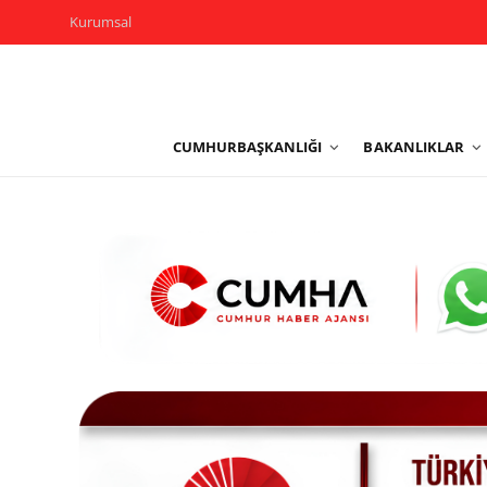
Kurumsal
Kurumsal
CUMHURBAŞKANLIĞI
BAKANLIKLAR
Cumhurbaşkanlığı
Bakanlıklar
TBMM
Siyasi Partiler
Yerel Yönetimler
Mülki İdare