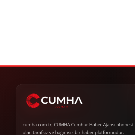
cumha.com.tr, CUMHA Cumhur Haber Ajansı abonesi
olan tarafsız ve bağımsız bir haber platformudur.