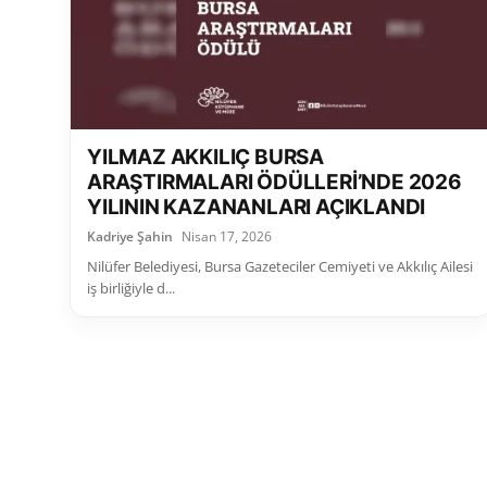
YILMAZ AKKILIÇ BURSA
ARAŞTIRMALARI ÖDÜLLERİ’NDE 2026
YILININ KAZANANLARI AÇIKLANDI
Kadriye Şahin
Nisan 17, 2026
Nilüfer Belediyesi, Bursa Gazeteciler Cemiyeti ve Akkılıç Ailesi
iş birliğiyle d...