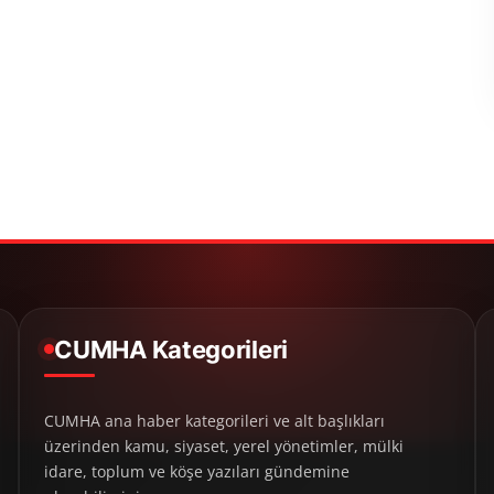
CUMHA Kategorileri
CUMHA ana haber kategorileri ve alt başlıkları
üzerinden kamu, siyaset, yerel yönetimler, mülki
idare, toplum ve köşe yazıları gündemine