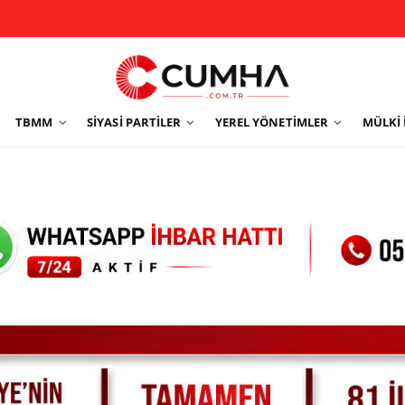
TBMM
SIYASI PARTILER
YEREL YÖNETIMLER
MÜLKI 