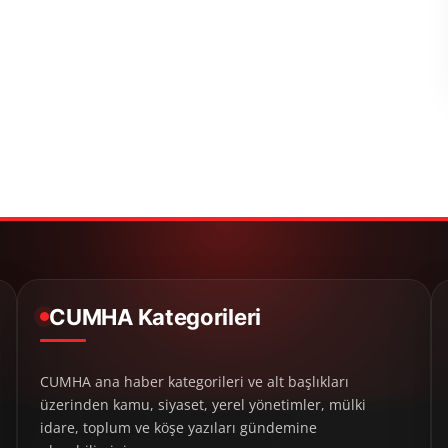
CUMHA Kategorileri
CUMHA ana haber kategorileri ve alt başlıkları
üzerinden kamu, siyaset, yerel yönetimler, mülki
idare, toplum ve köşe yazıları gündemine