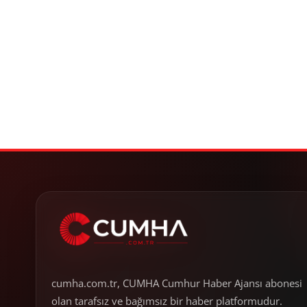
cumha.com.tr, CUMHA Cumhur Haber Ajansı abonesi
olan tarafsız ve bağımsız bir haber platformudur.