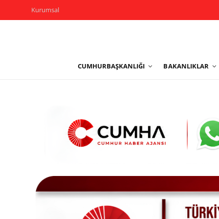
Kurumsal
Kurumsal
CUMHURBAŞKANLIĞI
BAKANLIKLAR
Cumhurbaşkanlığı
Bakanlıklar
TBMM
Siyasi Partiler
Yerel Yönetimler
Mülki İdare