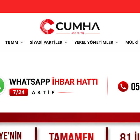
TBMM
SIYASI PARTILER
YEREL YÖNETIMLER
MÜLKI 