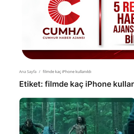
Toplum ve Yaşam
Sivil Toplum Kuruluşları
Kamu Kurumları ve Üst Kurullar
Resmi Reklamlar
Ana Sayfa
filmde kaç iPhone kullanıldı
Etiket: filmde kaç iPhone kullan