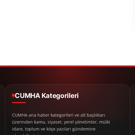
CUMHA Kategorileri
CUMHA ana haber kategorileri ve alt başlıkları
üzerinden kamu, siyaset, yerel yönetimler, mülki
idare, toplum ve köşe yazıları gündemine