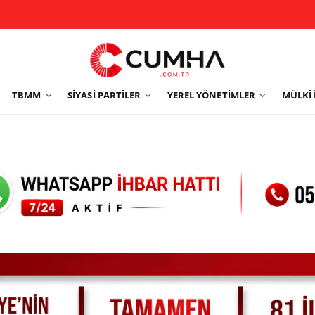
TBMM
SIYASI PARTILER
YEREL YÖNETIMLER
MÜLKI 