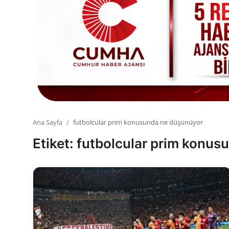
Toplum ve Yaşam
Sivil Toplum Kuruluşları
Kamu Kurumları ve Üst Kurullar
Resmi Reklamlar
Ana Sayfa
futbolcular prim konusunda ne düşünüyor
Etiket: futbolcular prim konu