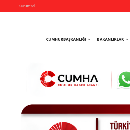
Kurumsal
Kurumsal
CUMHURBAŞKANLIĞI
BAKANLIKLAR
Cumhurbaşkanlığı
Bakanlıklar
TBMM
Siyasi Partiler
Yerel Yönetimler
Mülki İdare