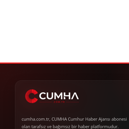
cumha.com.tr, CUMHA Cumhur Haber Ajansı abonesi
olan tarafsız ve bağımsız bir haber platformudur.