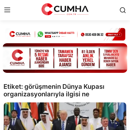
Kurumsal
Cumhurbaşkanlığı
Bakanlıklar
TBMM
Etiket: görüşmenin Dünya Kupası
organizasyonlarıyla ilgisi ne
Siyasi Partiler
Yerel Yönetimler
Mülki İdare