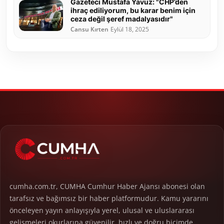
Gazeteci Mustafa Yavuz: "CHP’den
ihraç ediliyorum, bu karar benim için
ceza değil şeref madalyasıdır"
Cansu Kırten
Eylül 18, 2025
cumha.com.tr, CUMHA Cumhur Haber Ajansı abonesi olan
tarafsız ve bağımsız bir haber platformudur. Kamu yararını
önceleyen yayın anlayışıyla yerel, ulusal ve uluslararası
gelişmeleri okurlarına güvenilir, hızlı ve doğru biçimde