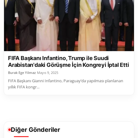
Toplum ve Yaşam
Sivil Toplum Kuruluşları
Kamu Kurumları ve Üst Kurullar
Resmi Reklamlar
FIFA Başkanı Infantino, Trump ile Suudi
Arabistan'daki Görüşme İçin Kongreyi İptal Etti
Burak Ege Yilmaz
Mayıs 9, 2025
FIFA Başkanı Gianni Infantino, Paraguay’da yapılması planlanan
yıllık FIFA kongr...
Diğer Gönderiler