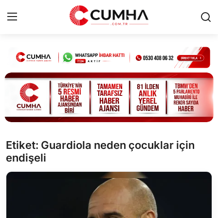
Kurumsal
Cumhurbaşkanlığı
Bakanlıklar
TBMM
Etiket: Guardiola neden çocuklar için
endişeli
Siyasi Partiler
Yerel Yönetimler
Mülki İdare