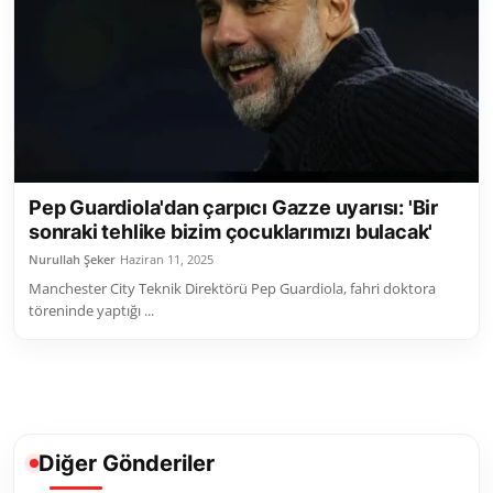
Toplum ve Yaşam
Sivil Toplum Kuruluşları
Kamu Kurumları ve Üst Kurullar
Resmi Reklamlar
Pep Guardiola'dan çarpıcı Gazze uyarısı: 'Bir
sonraki tehlike bizim çocuklarımızı bulacak'
Nurullah Şeker
Haziran 11, 2025
Manchester City Teknik Direktörü Pep Guardiola, fahri doktora
töreninde yaptığı ...
Diğer Gönderiler