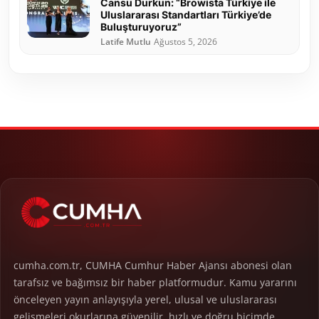
Cansu Durkun: “Browista Türkiye ile
Uluslararası Standartları Türkiye’de
Buluşturuyoruz”
Latife Mutlu
Ağustos 5, 2026
cumha.com.tr, CUMHA Cumhur Haber Ajansı abonesi olan
tarafsız ve bağımsız bir haber platformudur. Kamu yararını
önceleyen yayın anlayışıyla yerel, ulusal ve uluslararası
gelişmeleri okurlarına güvenilir, hızlı ve doğru biçimde