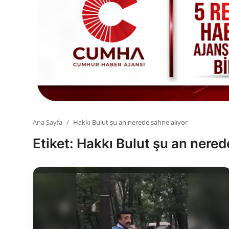
Toplum ve Yaşam
Sivil Toplum Kuruluşları
Kamu Kurumları ve Üst Kurullar
Resmi Reklamlar
Ana Sayfa
Hakkı Bulut şu an nerede sahne alıyor
Etiket: Hakkı Bulut şu an nered