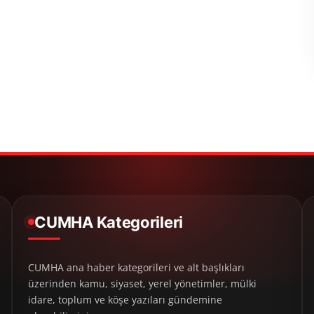
CUMHA Kategorileri
CUMHA ana haber kategorileri ve alt başlıkları
üzerinden kamu, siyaset, yerel yönetimler, mülki
idare, toplum ve köşe yazıları gündemine