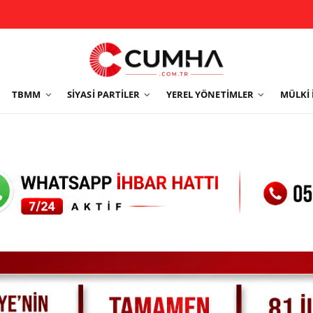
TBMM
SIYASI PARTILER
YEREL YÖNETIMLER
MÜLKI 