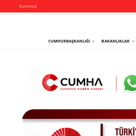
Kurumsal
Kurumsal
CUMHURBAŞKANLIĞI
BAKANLIKLAR
Cumhurbaşkanlığı
Bakanlıklar
TBMM
Siyasi Partiler
Yerel Yönetimler
Mülki İdare