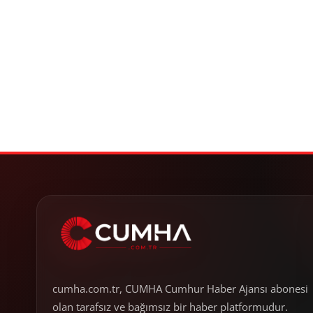
cumha.com.tr, CUMHA Cumhur Haber Ajansı abonesi
olan tarafsız ve bağımsız bir haber platformudur.