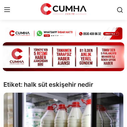
Kurumsal
Cumhurbaşkanlığı
Bakanlıklar
TBMM
Etiket: halk süt eskişehir nedir
Siyasi Partiler
Yerel Yönetimler
Mülki İdare