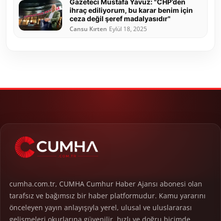
Gazeteci Mustafa Yavuz: "CHP’den
ihraç ediliyorum, bu karar benim için
ceza değil şeref madalyasıdır"
Cansu Kırten
Eylül 18, 2025
cumha.com.tr, CUMHA Cumhur Haber Ajansı abonesi olan
tarafsız ve bağımsız bir haber platformudur. Kamu yararını
önceleyen yayın anlayışıyla yerel, ulusal ve uluslararası
gelişmeleri okurlarına güvenilir, hızlı ve doğru biçimde