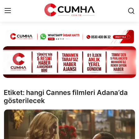
Kurumsal
Cumhurbaşkanlığı
Bakanlıklar
TBMM
Etiket: hangi Cannes filmleri Adana’da
gösterilecek
Siyasi Partiler
Yerel Yönetimler
Mülki İdare