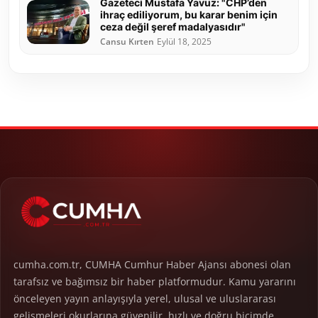
Gazeteci Mustafa Yavuz: "CHP’den
ihraç ediliyorum, bu karar benim için
ceza değil şeref madalyasıdır"
Cansu Kırten
Eylül 18, 2025
cumha.com.tr, CUMHA Cumhur Haber Ajansı abonesi olan
tarafsız ve bağımsız bir haber platformudur. Kamu yararını
önceleyen yayın anlayışıyla yerel, ulusal ve uluslararası
gelişmeleri okurlarına güvenilir, hızlı ve doğru biçimde