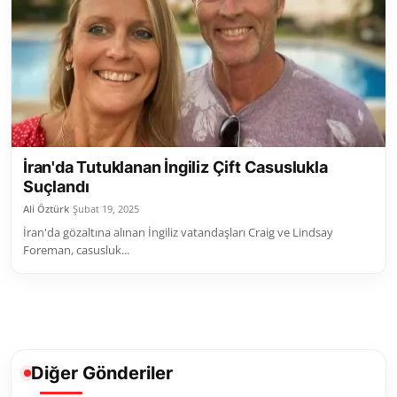
Toplum ve Yaşam
Sivil Toplum Kuruluşları
Kamu Kurumları ve Üst Kurullar
Resmi Reklamlar
İran'da Tutuklanan İngiliz Çift Casuslukla
Suçlandı
Ali Öztürk
Şubat 19, 2025
İran'da gözaltına alınan İngiliz vatandaşları Craig ve Lindsay
Foreman, casusluk...
Diğer Gönderiler