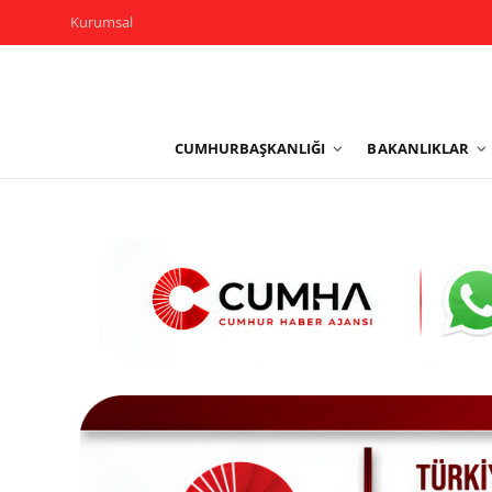
Kurumsal
Kurumsal
CUMHURBAŞKANLIĞI
BAKANLIKLAR
Cumhurbaşkanlığı
Bakanlıklar
TBMM
Siyasi Partiler
Yerel Yönetimler
Mülki İdare