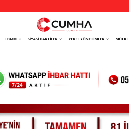
TBMM
SIYASI PARTILER
YEREL YÖNETIMLER
MÜLKI 