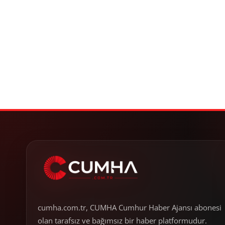
cumha.com.tr, CUMHA Cumhur Haber Ajansı abonesi
olan tarafsız ve bağımsız bir haber platformudur.