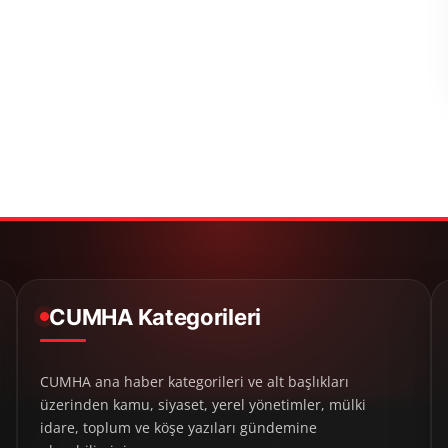
CUMHA Kategorileri
CUMHA ana haber kategorileri ve alt başlıkları
üzerinden kamu, siyaset, yerel yönetimler, mülki
idare, toplum ve köşe yazıları gündemine