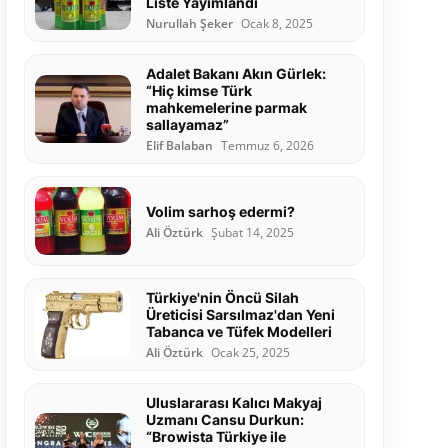
Liste Yayımlandı
Nurullah Şeker
Ocak 8, 2025
Adalet Bakanı Akın Gürlek:
“Hiç kimse Türk
mahkemelerine parmak
sallayamaz”
Elif Balaban
Temmuz 6, 2026
Volim sarhoş edermi?
Ali Öztürk
Şubat 14, 2025
Türkiye'nin Öncü Silah
Üreticisi Sarsılmaz'dan Yeni
Tabanca ve Tüfek Modelleri
Ali Öztürk
Ocak 25, 2025
Uluslararası Kalıcı Makyaj
Uzmanı Cansu Durkun:
“Browista Türkiye ile