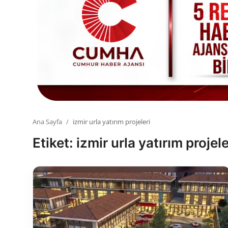
Toplum ve Yaşam
Sivil Toplum Kuruluşları
Kamu Kurumları ve Üst Kurullar
Resmi Reklamlar
Ana Sayfa
izmir urla yatırım projeleri
Etiket: izmir urla yatırım projele