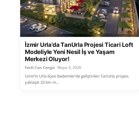
İzmir Urla’da TanUrla Projesi Ticari Loft
Modeliyle Yeni Nesil İş ve Yaşam
Merkezi Oluyor!
Fatih Can Cengiz
Mayıs 5, 2026
İzmir’in Urla ilçesi Bademler’de geliştirilen TanUrla projesi,
yaklaşık 20 bin m...