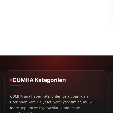
CUMHA Kategorileri
CUMHA ana haber kategorileri ve alt başlıkları
üzerinden kamu, siyaset, yerel yönetimler, mülki
idare, toplum ve köşe yazıları gündemine