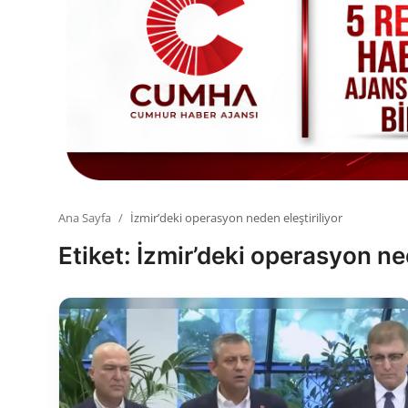
Toplum ve Yaşam
Sivil Toplum Kuruluşları
Kamu Kurumları ve Üst Kurullar
Resmi Reklamlar
Ana Sayfa
İzmir’deki operasyon neden eleştiriliyor
Etiket: İzmir’deki operasyon ned