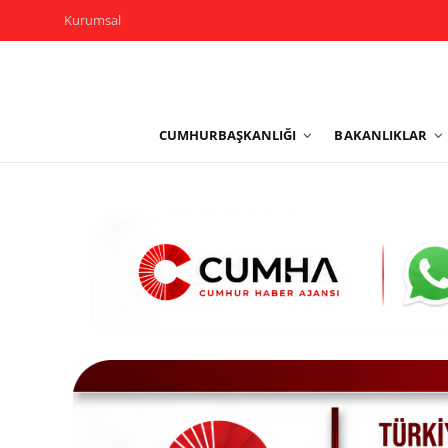
Kurumsal
Kurumsal
CUMHURBAŞKANLIĞI
BAKANLIKLAR
Cumhurbaşkanlığı
Bakanlıklar
TBMM
Siyasi Partiler
Yerel Yönetimler
Mülki İdare