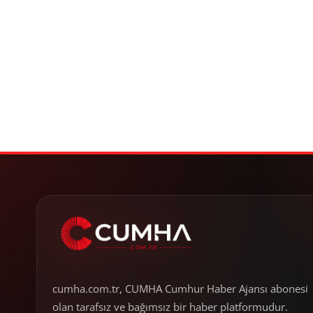
cumha.com.tr, CUMHA Cumhur Haber Ajansı abonesi
olan tarafsız ve bağımsız bir haber platformudur.