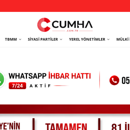
TBMM
SIYASI PARTILER
YEREL YÖNETIMLER
MÜLKI 