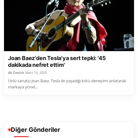
Toplum ve Yaşam
Sivil Toplum Kuruluşları
Kamu Kurumları ve Üst Kurullar
Resmi Reklamlar
Joan Baez'den Tesla'ya sert tepki: '45
dakikada nefret ettim'
Ali Öztürk
Mart 15, 2025
Ünlü sanatçı Joan Baez, Tesla ile yaşadığı kötü deneyimi anlatarak
markaya yönel...
Diğer Gönderiler