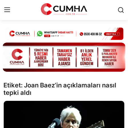
Kurumsal
Cumhurbaşkanlığı
Bakanlıklar
TBMM
Etiket: Joan Baez’in açıklamaları nasıl
tepki aldı
Siyasi Partiler
Yerel Yönetimler
Mülki İdare