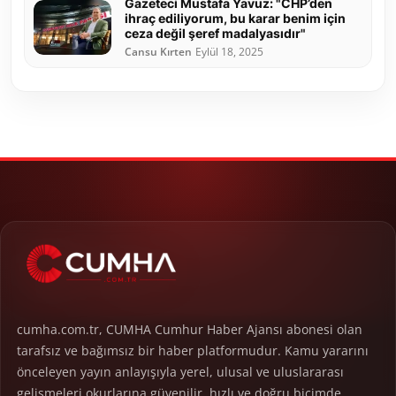
Gazeteci Mustafa Yavuz: "CHP’den
ihraç ediliyorum, bu karar benim için
ceza değil şeref madalyasıdır"
Cansu Kırten
Eylül 18, 2025
cumha.com.tr, CUMHA Cumhur Haber Ajansı abonesi olan
tarafsız ve bağımsız bir haber platformudur. Kamu yararını
önceleyen yayın anlayışıyla yerel, ulusal ve uluslararası
gelişmeleri okurlarına güvenilir, hızlı ve doğru biçimde