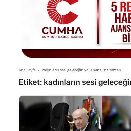
Toplum ve Yaşam
Sivil Toplum Kuruluşları
Kamu Kurumları ve Üst Kurullar
Resmi Reklamlar
Ana Sayfa
kadınların sesi geleceğin yolu paneli ne zaman
Etiket: kadınların sesi geleceğ