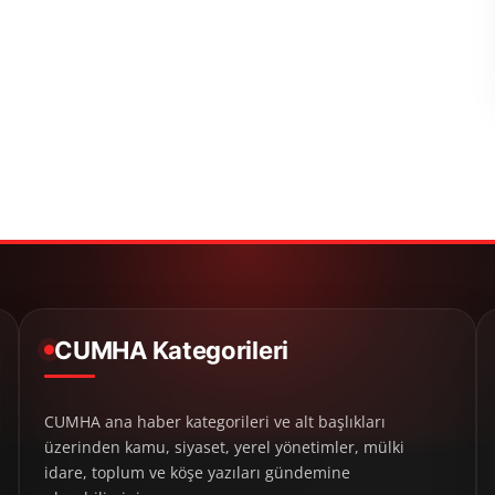
CUMHA Kategorileri
CUMHA ana haber kategorileri ve alt başlıkları
üzerinden kamu, siyaset, yerel yönetimler, mülki
idare, toplum ve köşe yazıları gündemine