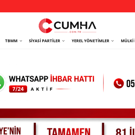
TBMM
SIYASI PARTILER
YEREL YÖNETIMLER
MÜLKI 