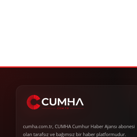
cumha.com.tr, CUMHA Cumhur Haber Ajansı abonesi
olan tarafsız ve bağımsız bir haber platformudur.