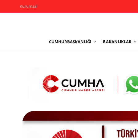
Kurumsal
Kurumsal
CUMHURBAŞKANLIĞI
BAKANLIKLAR
Cumhurbaşkanlığı
Bakanlıklar
TBMM
Siyasi Partiler
Yerel Yönetimler
Mülki İdare