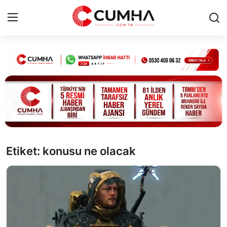
Kurumsal
Cumhurbaşkanlığı
Bakanlıklar
TBMM
Etiket: konusu ne olacak
Siyasi Partiler
Yerel Yönetimler
Mülki İdare