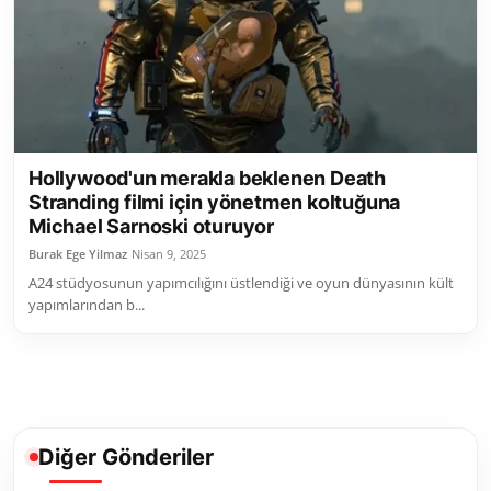
Toplum ve Yaşam
Sivil Toplum Kuruluşları
Kamu Kurumları ve Üst Kurullar
Hollywood'un merakla beklenen Death
Resmi Reklamlar
Stranding filmi için yönetmen koltuğuna
Michael Sarnoski oturuyor
Burak Ege Yilmaz
Nisan 9, 2025
A24 stüdyosunun yapımcılığını üstlendiği ve oyun dünyasının kült
yapımlarından b...
Diğer Gönderiler