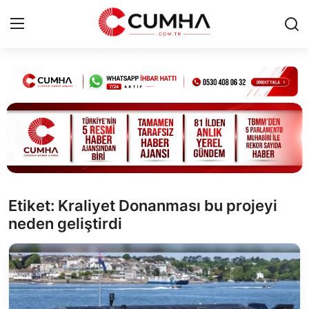
Kurumsal
Cumhurbaşkanlığı
Bakanlıklar
TBMM
Etiket: Kraliyet Donanması bu projeyi
neden geliştirdi
Siyasi Partiler
Yerel Yönetimler
Mülki İdare