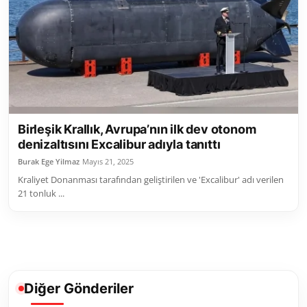
Toplum ve Yaşam
Sivil Toplum Kuruluşları
Kamu Kurumları ve Üst Kurullar
Resmi Reklamlar
Birleşik Krallık, Avrupa’nın ilk dev otonom
denizaltısını Excalibur adıyla tanıttı
Burak Ege Yilmaz
Mayıs 21, 2025
Kraliyet Donanması tarafından geliştirilen ve 'Excalibur' adı verilen
21 tonluk ...
Diğer Gönderiler