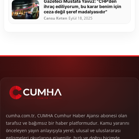
Gazeteci Mustafa Yavuz: "CHP’den
ihraç ediliyorum, bu karar benim için
ceza değil şeref madalyasıdır"
Cansu Kırten
Eylül 18, 2025
cumha.com.tr, CUMHA Cumhur Haber Ajansı abonesi olan
tarafsız ve bağımsız bir haber platformudur. Kamu yararını
önceleyen yayın anlayışıyla yerel, ulusal ve uluslararası
gelişmeleri okurlarına güvenilir, hızlı ve doğru biçimde