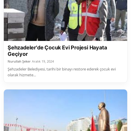
Toplum ve Yaşam
Sivil Toplum Kuruluşları
Kamu Kurumları ve Üst Kurullar
Şehzadeler'de Çocuk Evi Projesi Hayata
Resmi Reklamlar
Geçiyor
Nurullah Şeker
Aralık 19, 2024
Şehzadeler Belediyesi, tarihi bir binayı restore ederek çocuk evi
olarak hizmete...