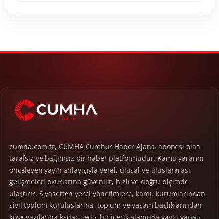
cumha.com.tr, CUMHA Cumhur Haber Ajansı abonesi olan
tarafsız ve bağımsız bir haber platformudur. Kamu yararını
önceleyen yayın anlayışıyla yerel, ulusal ve uluslararası
gelişmeleri okurlarına güvenilir, hızlı ve doğru biçimde
ulaştırır. Siyasetten yerel yönetimlere, kamu kurumlarından
sivil toplum kuruluşlarına, toplum ve yaşam başlıklarından
köşe yazılarına kadar geniş bir içerik alanında yayın yapan