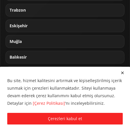
Trabzon
Eskişehir
Muğla
Balıkesir
Sakarya
Bu site, hizmet kalitesini artırmak ve kişiselleştirilmiş içerik
sunmak için çerezleri kullanmaktadır. Siteyi kullanmaya
devam ederek çerez kullanımını kabul etmiş olursunuz.
Detaylar için
[Çerez Politikası]
'nı inceleyebilirsiniz.
© 2024 CUMHA (Cumhur Haber Ajansı) Tüm hakları saklıdır.
Çerezleri kabul et
KVKK Aydınlatma Metni
Çerez Politikası