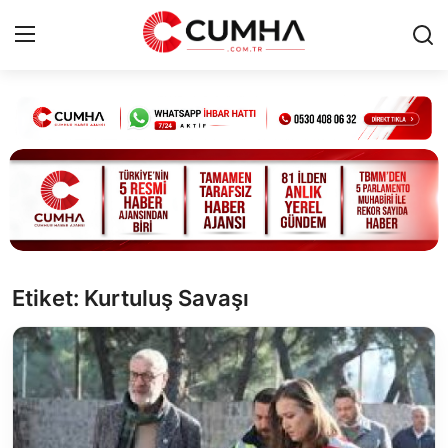
Kurumsal
Cumhurbaşkanlığı
Bakanlıklar
TBMM
Etiket: Kurtuluş Savaşı
Siyasi Partiler
Yerel Yönetimler
Mülki İdare