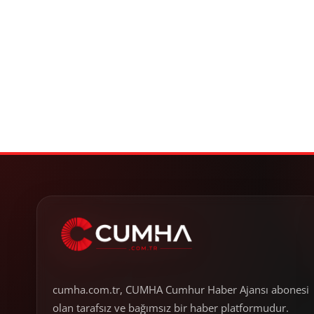
cumha.com.tr, CUMHA Cumhur Haber Ajansı abonesi
olan tarafsız ve bağımsız bir haber platformudur.