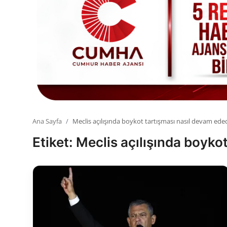
Toplum ve Yaşam
Sivil Toplum Kuruluşları
Kamu Kurumları ve Üst Kurullar
Resmi Reklamlar
Ana Sayfa
Meclis açılışında boykot tartışması nasıl devam ede
Etiket: Meclis açılışında boyk