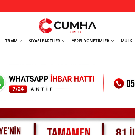
TBMM
SIYASI PARTILER
YEREL YÖNETIMLER
MÜLKI 