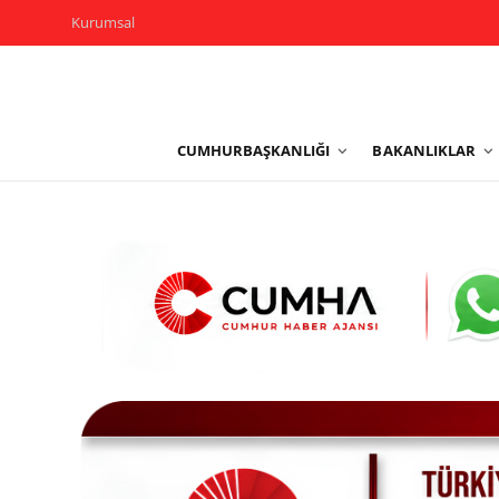
Kurumsal
Kurumsal
CUMHURBAŞKANLIĞI
BAKANLIKLAR
Cumhurbaşkanlığı
Bakanlıklar
TBMM
Siyasi Partiler
Yerel Yönetimler
Mülki İdare