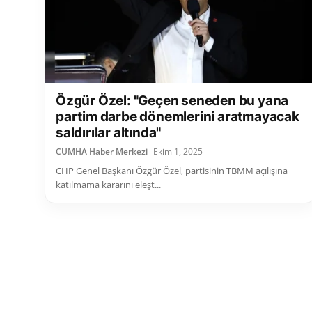
Özgür Özel: "Geçen seneden bu yana
partim darbe dönemlerini aratmayacak
saldırılar altında"
CUMHA Haber Merkezi
Ekim 1, 2025
CHP Genel Başkanı Özgür Özel, partisinin TBMM açılışına
katılmama kararını eleşt...