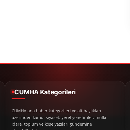
CUMHA Kategorileri
CUMHA ana haber kategorileri ve alt başlıkları
üzerinden kamu, siyaset, yerel yönetimler, mülki
idare, toplum ve köşe yazıları gündemine