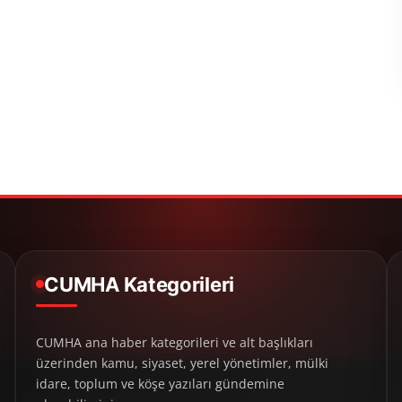
CUMHA Kategorileri
CUMHA ana haber kategorileri ve alt başlıkları
üzerinden kamu, siyaset, yerel yönetimler, mülki
idare, toplum ve köşe yazıları gündemine