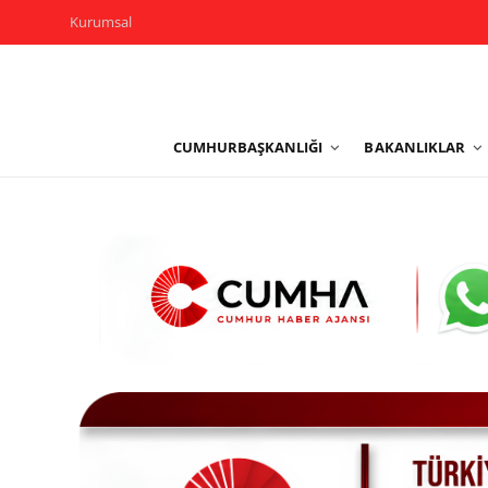
Kurumsal
Kurumsal
CUMHURBAŞKANLIĞI
BAKANLIKLAR
Cumhurbaşkanlığı
Bakanlıklar
TBMM
Siyasi Partiler
Yerel Yönetimler
Mülki İdare