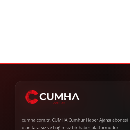
cumha.com.tr, CUMHA Cumhur Haber Ajansı abonesi
olan tarafsız ve bağımsız bir haber platformudur.