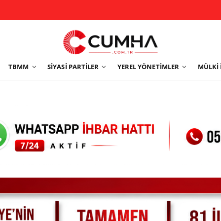
TBMM
SIYASI PARTILER
YEREL YÖNETIMLER
MÜLKI 