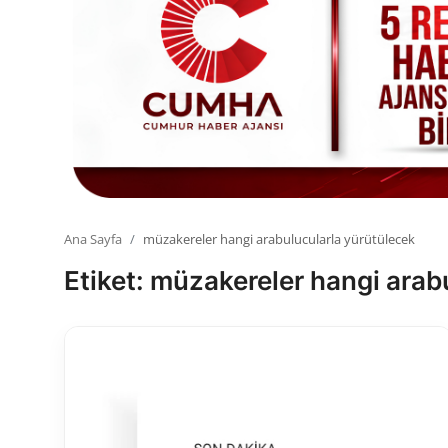
Toplum ve Yaşam
Sivil Toplum Kuruluşları
Kamu Kurumları ve Üst Kurullar
Resmi Reklamlar
Ana Sayfa
müzakereler hangi arabulucularla yürütülecek
Etiket: müzakereler hangi arab