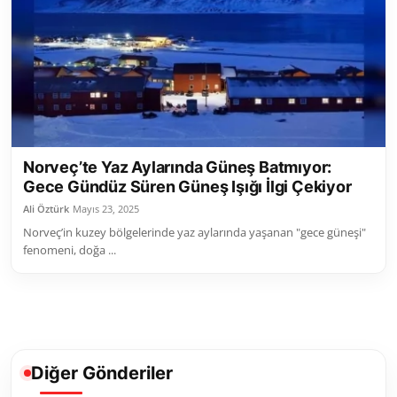
Toplum ve Yaşam
Sivil Toplum Kuruluşları
Kamu Kurumları ve Üst Kurullar
Resmi Reklamlar
Norveç’te Yaz Aylarında Güneş Batmıyor:
Gece Gündüz Süren Güneş Işığı İlgi Çekiyor
Ali Öztürk
Mayıs 23, 2025
Norveç’in kuzey bölgelerinde yaz aylarında yaşanan "gece güneşi"
fenomeni, doğa ...
Diğer Gönderiler