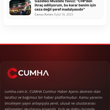
Gazeteci Mustafa Yavuz: "CHP’den
ihraç ediliyorum, bu karar benim için
ceza değil şeref madalyasıdır"
Cansu Kırten
Eylül 18, 2025
cumha.com.tr, CUMHA Cumhur Haber Ajansı abonesi olan
tarafsız ve bağımsız bir haber platformudur. Kamu yararını
önceleyen yayın anlayışıyla yerel, ulusal ve uluslararası
gelişmeleri okurlarına güvenilir, hızlı ve doğru biçimde