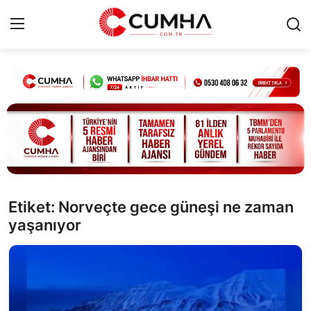
Kurumsal
Cumhurbaşkanlığı
Bakanlıklar
TBMM
Etiket: Norveçte gece güneşi ne zaman
yaşanıyor
Siyasi Partiler
Yerel Yönetimler
Mülki İdare