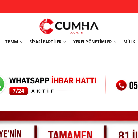
TBMM
SIYASI PARTILER
YEREL YÖNETIMLER
MÜLKI 