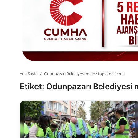
Toplum ve Yaşam
Sivil Toplum Kuruluşları
Kamu Kurumları ve Üst Kurullar
Resmi Reklamlar
Ana Sayfa
Odunpazarı Belediyesi moloz toplama ücreti
Etiket: Odunpazarı Belediyesi 