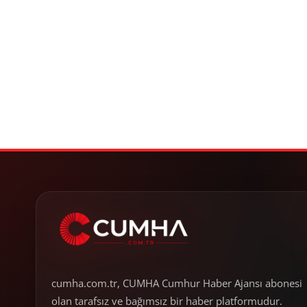
cumha.com.tr, CUMHA Cumhur Haber Ajansı abonesi
olan tarafsız ve bağımsız bir haber platformudur.