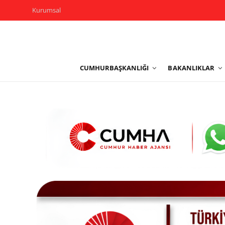
Kurumsal
Kurumsal
CUMHURBAŞKANLIĞI
BAKANLIKLAR
Cumhurbaşkanlığı
Bakanlıklar
TBMM
Siyasi Partiler
Yerel Yönetimler
Mülki İdare