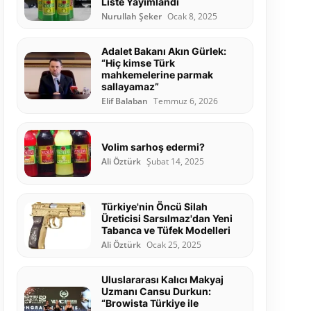
Liste Yayımlandı
Nurullah Şeker
Ocak 8, 2025
Adalet Bakanı Akın Gürlek:
“Hiç kimse Türk
mahkemelerine parmak
sallayamaz”
Elif Balaban
Temmuz 6, 2026
Volim sarhoş edermi?
Ali Öztürk
Şubat 14, 2025
Türkiye'nin Öncü Silah
Üreticisi Sarsılmaz'dan Yeni
Tabanca ve Tüfek Modelleri
Ali Öztürk
Ocak 25, 2025
Uluslararası Kalıcı Makyaj
Uzmanı Cansu Durkun:
“Browista Türkiye ile