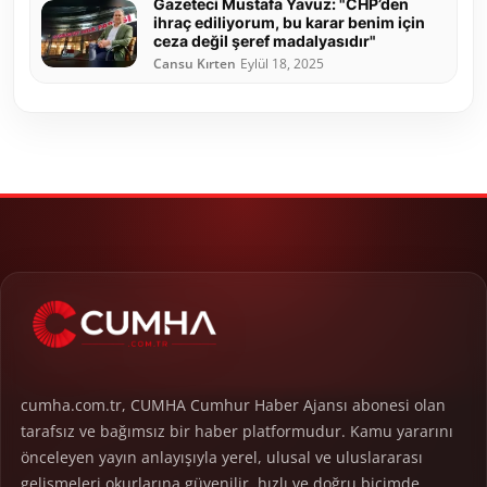
Gazeteci Mustafa Yavuz: "CHP’den
ihraç ediliyorum, bu karar benim için
ceza değil şeref madalyasıdır"
Cansu Kırten
Eylül 18, 2025
cumha.com.tr, CUMHA Cumhur Haber Ajansı abonesi olan
tarafsız ve bağımsız bir haber platformudur. Kamu yararını
önceleyen yayın anlayışıyla yerel, ulusal ve uluslararası
gelişmeleri okurlarına güvenilir, hızlı ve doğru biçimde