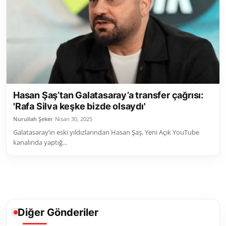
Toplum ve Yaşam
Sivil Toplum Kuruluşları
Kamu Kurumları ve Üst Kurullar
Resmi Reklamlar
Hasan Şaş’tan Galatasaray’a transfer çağrısı:
'Rafa Silva keşke bizde olsaydı'
Nurullah Şeker
Nisan 30, 2025
Galatasaray’ın eski yıldızlarından Hasan Şaş, Yeni Açık YouTube
kanalında yaptığ...
Diğer Gönderiler