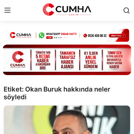
Kurumsal
Cumhurbaşkanlığı
Bakanlıklar
TBMM
Etiket: Okan Buruk hakkında neler
söyledi
Siyasi Partiler
Yerel Yönetimler
Mülki İdare