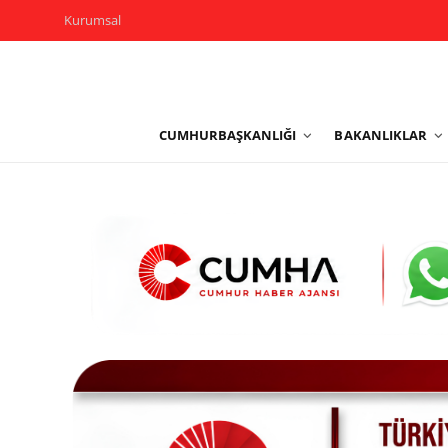
Kurumsal
Kurumsal
CUMHURBAŞKANLIĞI
BAKANLIKLAR
Cumhurbaşkanlığı
Bakanlıklar
TBMM
Siyasi Partiler
Yerel Yönetimler
Mülki İdare