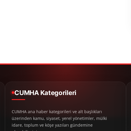
CUMHA Kategorileri
CUMHA ana haber kategorileri ve alt başlıkları
üzerinden kamu, siyaset, yerel yönetimler, mülki
idare, toplum ve köşe yazıları gündemine