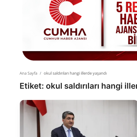
Toplum ve Yaşam
Sivil Toplum Kuruluşları
Kamu Kurumları ve Üst Kurullar
Resmi Reklamlar
Ana Sayfa
okul saldırıları hangi illerde yaşandı
Etiket: okul saldırıları hangi il