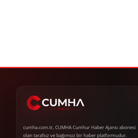
cumha.com.tr, CUMHA Cumhur Haber Ajansı abonesi
olan tarafsız ve bağımsız bir haber platformudur.