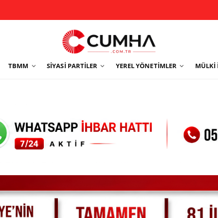
TBMM
SIYASI PARTILER
YEREL YÖNETIMLER
MÜLKI 