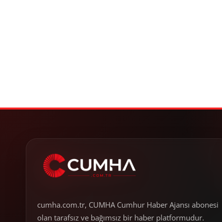
cumha.com.tr, CUMHA Cumhur Haber Ajansı abonesi
olan tarafsız ve bağımsız bir haber platformudur.