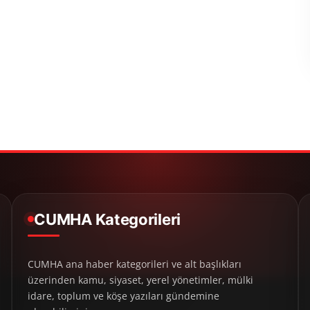
CUMHA Kategorileri
CUMHA ana haber kategorileri ve alt başlıkları
üzerinden kamu, siyaset, yerel yönetimler, mülki
idare, toplum ve köşe yazıları gündemine