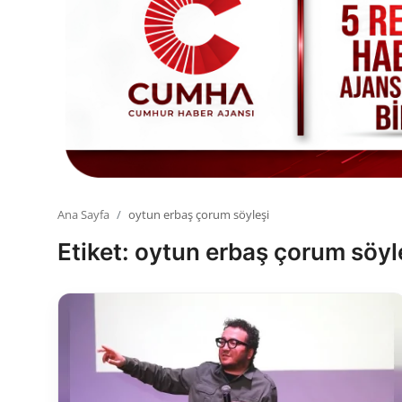
Toplum ve Yaşam
Sivil Toplum Kuruluşları
Kamu Kurumları ve Üst Kurullar
Resmi Reklamlar
Ana Sayfa
oytun erbaş çorum söyleşi
Etiket: oytun erbaş çorum söyl