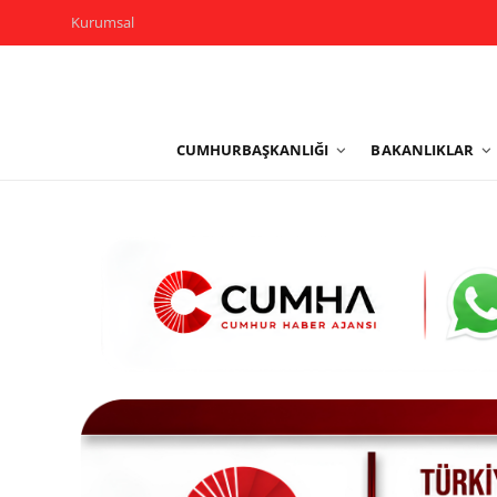
Kurumsal
Kurumsal
CUMHURBAŞKANLIĞI
BAKANLIKLAR
Cumhurbaşkanlığı
Bakanlıklar
TBMM
Siyasi Partiler
Yerel Yönetimler
Mülki İdare