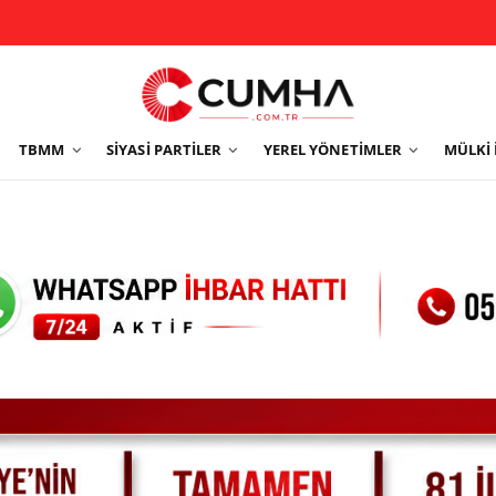
TBMM
SIYASI PARTILER
YEREL YÖNETIMLER
MÜLKI 