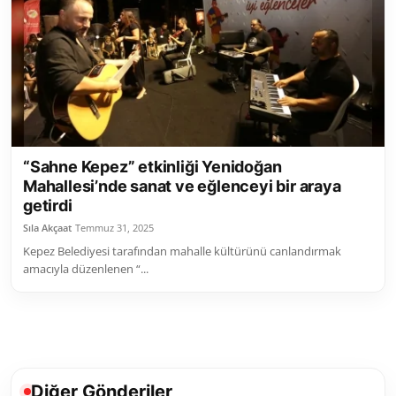
Toplum ve Yaşam
Sivil Toplum Kuruluşları
Kamu Kurumları ve Üst Kurullar
Resmi Reklamlar
“Sahne Kepez” etkinliği Yenidoğan
Mahallesi’nde sanat ve eğlenceyi bir araya
getirdi
Sıla Akçaat
Temmuz 31, 2025
Kepez Belediyesi tarafından mahalle kültürünü canlandırmak
amacıyla düzenlenen “...
Diğer Gönderiler