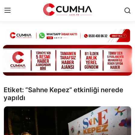
Kurumsal
Cumhurbaşkanlığı
Bakanlıklar
TBMM
Etiket: “Sahne Kepez” etkinliği nerede
yapıldı
Siyasi Partiler
Yerel Yönetimler
Mülki İdare