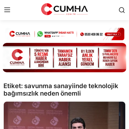
Kurumsal
Cumhurbaşkanlığı
Bakanlıklar
TBMM
Etiket: savunma sanayiinde teknolojik
bağımsızlık neden önemli
Siyasi Partiler
Yerel Yönetimler
Mülki İdare