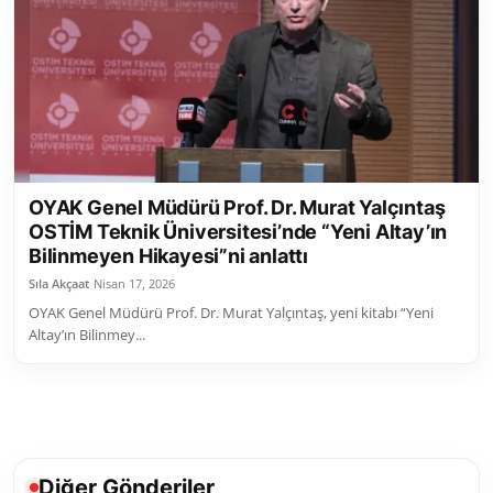
Toplum ve Yaşam
Sivil Toplum Kuruluşları
Kamu Kurumları ve Üst Kurullar
Resmi Reklamlar
OYAK Genel Müdürü Prof. Dr. Murat Yalçıntaş
OSTİM Teknik Üniversitesi’nde “Yeni Altay’ın
Bilinmeyen Hikayesi”ni anlattı
Sıla Akçaat
Nisan 17, 2026
OYAK Genel Müdürü Prof. Dr. Murat Yalçıntaş, yeni kitabı “Yeni
Altay’ın Bilinmey...
Diğer Gönderiler