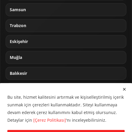
Samsun
Trabzon
Eskişehir
Muğla
Balıkesir
Sakarya
Bu site, hizmet kalitesini artırmak ve kişiselleştirilmiş içerik
sunmak için çerezleri kullanmaktadır. Siteyi kullanmaya
devam ederek çerez kullanımını kabul etmiş olursunuz.
Detaylar için
[Çerez Politikası]
'nı inceleyebilirsiniz.
© 2024 CUMHA (Cumhur Haber Ajansı) Tüm hakları saklıdır.