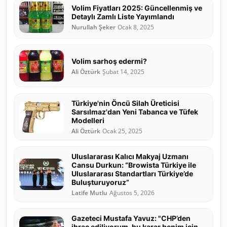
Volim Fiyatları 2025: Güncellenmiş ve
Detaylı Zamlı Liste Yayımlandı
Nurullah Şeker
Ocak 8, 2025
Volim sarhoş edermi?
Ali Öztürk
Şubat 14, 2025
Türkiye'nin Öncü Silah Üreticisi
Sarsılmaz'dan Yeni Tabanca ve Tüfek
Modelleri
Ali Öztürk
Ocak 25, 2025
Uluslararası Kalıcı Makyaj Uzmanı
Cansu Durkun: “Browista Türkiye ile
Uluslararası Standartları Türkiye’de
Buluşturuyoruz”
Latife Mutlu
Ağustos 5, 2026
Gazeteci Mustafa Yavuz: "CHP’den
ihraç ediliyorum, bu karar benim için