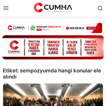
Kurumsal
Cumhurbaşkanlığı
Bakanlıklar
TBMM
Etiket: sempozyumda hangi konular ele
alındı
Siyasi Partiler
Yerel Yönetimler
Mülki İdare