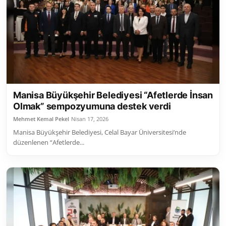
Toplum ve Yaşam
Sivil Toplum Kuruluşları
Kamu Kurumları ve Üst Kurullar
Resmi Reklamlar
Manisa Büyükşehir Belediyesi “Afetlerde İnsan
Olmak” sempozyumuna destek verdi
Mehmet Kemal Pekel
Nisan 17, 2026
Manisa Büyükşehir Belediyesi, Celal Bayar Üniversitesi’nde
düzenlenen “Afetlerde...