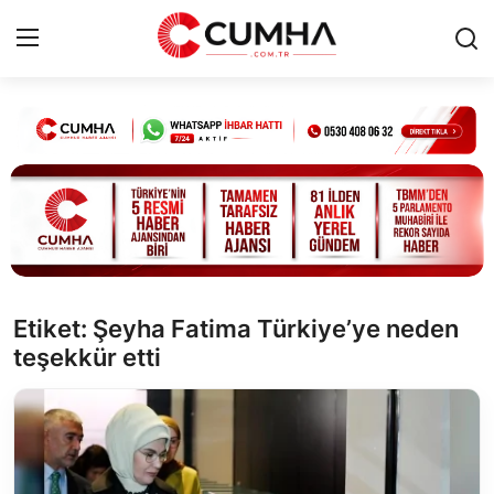
Kurumsal
Cumhurbaşkanlığı
Bakanlıklar
TBMM
Etiket: Şeyha Fatima Türkiye’ye neden
teşekkür etti
Siyasi Partiler
Yerel Yönetimler
Mülki İdare