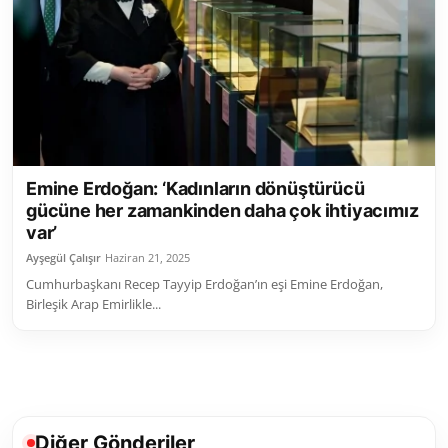
Toplum ve Yaşam
Sivil Toplum Kuruluşları
Kamu Kurumları ve Üst Kurullar
Resmi Reklamlar
Emine Erdoğan: ‘Kadınların dönüştürücü
gücüne her zamankinden daha çok ihtiyacımız
var’
Ayşegül Çalışır
Haziran 21, 2025
Cumhurbaşkanı Recep Tayyip Erdoğan’ın eşi Emine Erdoğan,
Birleşik Arap Emirlikle...
Diğer Gönderiler