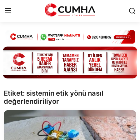
Kurumsal
Cumhurbaşkanlığı
Bakanlıklar
TBMM
Etiket: sistemin etik yönü nasıl
değerlendiriliyor
Siyasi Partiler
Yerel Yönetimler
Mülki İdare