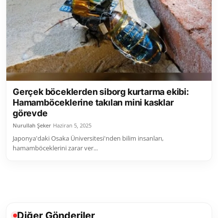
Toplum ve Yaşam
Sivil Toplum Kuruluşları
Kamu Kurumları ve Üst Kurullar
Resmi Reklamlar
Gerçek böceklerden siborg kurtarma ekibi:
Hamamböceklerine takılan mini kasklar
görevde
Nurullah Şeker
Haziran 5, 2025
Japonya'daki Osaka Üniversitesi'nden bilim insanları,
hamamböceklerini zarar ver...
Diğer Gönderiler