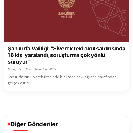
Şanlıurfa Valiliği: “Siverek’teki okul saldırısında
16 kişi yaralandı, soruşturma çok yönlü
sürüyor”
Miraç Uğur Çallı
Nisan 14, 2026
Şanlıurfa’nın Siverek ilçesinde bir lisede eski öğrenci tarafından
gerçekleştiri...
Diğer Gönderiler