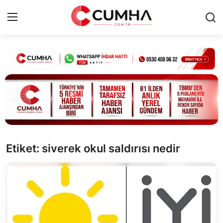
Kurumsal
Cumhurbaşkanlığı
Bakanlıklar
TBMM
Etiket: siverek okul saldırısı nedir
Siyasi Partiler
Yerel Yönetimler
Mülki İdare