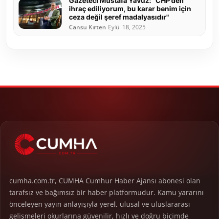
Gazeteci Mustafa Yavuz: "CHP’den
ihraç ediliyorum, bu karar benim için
ceza değil şeref madalyasıdır"
Cansu Kırten
Eylül 18, 2025
cumha.com.tr, CUMHA Cumhur Haber Ajansı abonesi olan
tarafsız ve bağımsız bir haber platformudur. Kamu yararını
önceleyen yayın anlayışıyla yerel, ulusal ve uluslararası
gelişmeleri okurlarına güvenilir, hızlı ve doğru biçimde