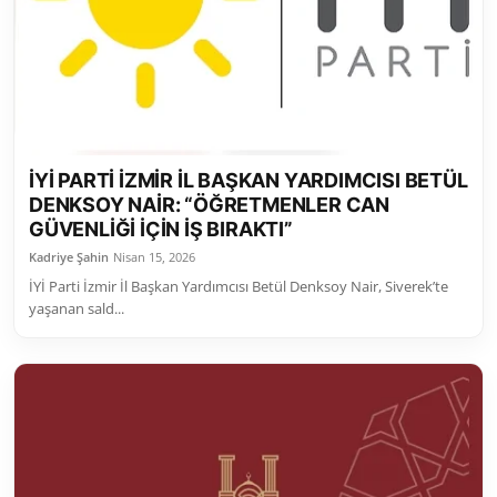
Toplum ve Yaşam
Sivil Toplum Kuruluşları
Kamu Kurumları ve Üst Kurullar
İYİ PARTİ İZMİR İL BAŞKAN YARDIMCISI BETÜL
Resmi Reklamlar
DENKSOY NAİR: “ÖĞRETMENLER CAN
GÜVENLİĞİ İÇİN İŞ BIRAKTI”
Kadriye Şahin
Nisan 15, 2026
İYİ Parti İzmir İl Başkan Yardımcısı Betül Denksoy Nair, Siverek’te
yaşanan sald...