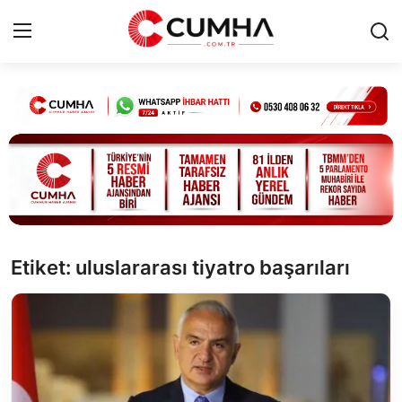
Kurumsal
Cumhurbaşkanlığı
Bakanlıklar
TBMM
Etiket: uluslararası tiyatro başarıları
Siyasi Partiler
Yerel Yönetimler
Mülki İdare