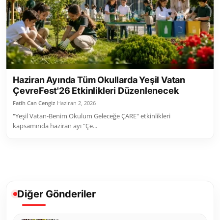
Toplum ve Yaşam
Sivil Toplum Kuruluşları
Kamu Kurumları ve Üst Kurullar
Haziran Ayında Tüm Okullarda Yeşil Vatan
Resmi Reklamlar
ÇevreFest'26 Etkinlikleri Düzenlenecek
Fatih Can Cengiz
Haziran 2, 2026
"Yeşil Vatan-Benim Okulum Geleceğe ÇARE" etkinlikleri
kapsamında haziran ayı "Çe...
Diğer Gönderiler