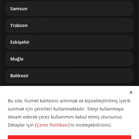
Samsun
Trabzon
Eskişehir
Muğla
Balıkesir
Sakarya
Bu site, hizmet kalitesini artırmak ve kişiselleştirilmiş içerik
sunmak için çerezleri kullanmaktadır. Siteyi kullanmaya
devam ederek çerez kullanımını kabul etmiş olursunuz.
Detaylar için
[Çerez Politikası]
'nı inceleyebilirsiniz.
© 2024 CUMHA (Cumhur Haber Ajansı) Tüm hakları saklıdır.