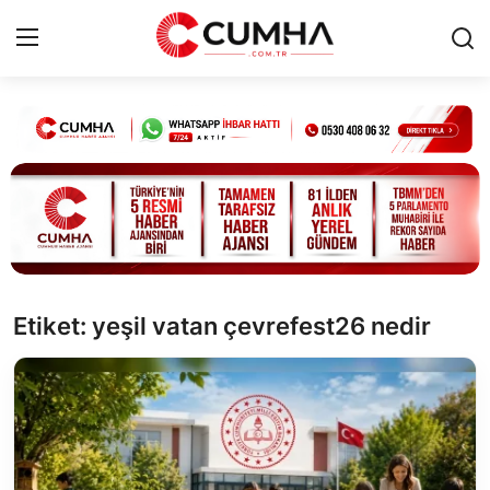
Kurumsal
Cumhurbaşkanlığı
Bakanlıklar
TBMM
Etiket: yeşil vatan çevrefest26 nedir
Siyasi Partiler
Yerel Yönetimler
Mülki İdare