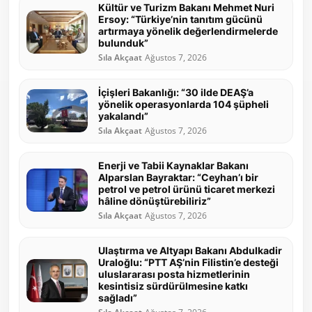
Kültür ve Turizm Bakanı Mehmet Nuri
Ersoy: “Türkiye’nin tanıtım gücünü
artırmaya yönelik değerlendirmelerde
bulunduk”
Sıla Akçaat
Ağustos 7, 2026
İçişleri Bakanlığı: “30 ilde DEAŞ’a
yönelik operasyonlarda 104 şüpheli
yakalandı”
Sıla Akçaat
Ağustos 7, 2026
Enerji ve Tabii Kaynaklar Bakanı
Alparslan Bayraktar: “Ceyhan’ı bir
petrol ve petrol ürünü ticaret merkezi
hâline dönüştürebiliriz”
Sıla Akçaat
Ağustos 7, 2026
Ulaştırma ve Altyapı Bakanı Abdulkadir
Uraloğlu: “PTT AŞ’nin Filistin’e desteği
uluslararası posta hizmetlerinin
kesintisiz sürdürülmesine katkı
sağladı”