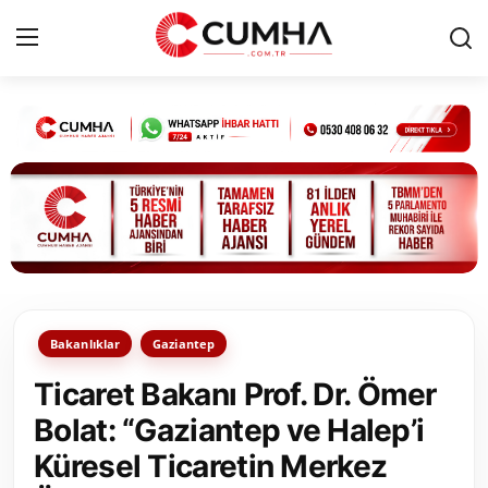
Kurumsal
Cumhurbaşkanlığı
Bakanlıklar
TBMM
Bakanlıklar
Gaziantep
Siyasi Partiler
Ticaret Bakanı Prof. Dr. Ömer
Yerel Yönetimler
Bolat: “Gaziantep ve Halep’i
Küresel Ticaretin Merkez
Mülki İdare