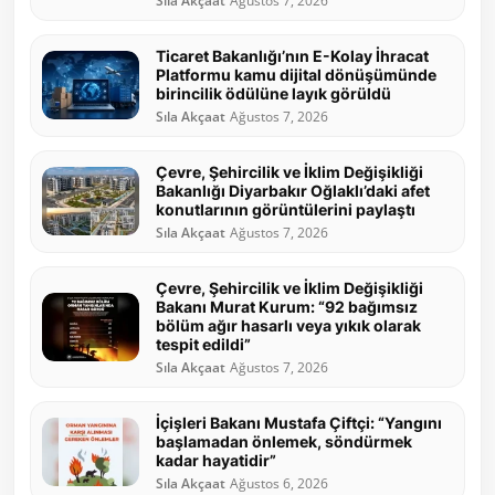
Sıla Akçaat
Ağustos 7, 2026
Ticaret Bakanlığı’nın E-Kolay İhracat
Platformu kamu dijital dönüşümünde
birincilik ödülüne layık görüldü
Sıla Akçaat
Ağustos 7, 2026
Çevre, Şehircilik ve İklim Değişikliği
Bakanlığı Diyarbakır Oğlaklı’daki afet
konutlarının görüntülerini paylaştı
Sıla Akçaat
Ağustos 7, 2026
Çevre, Şehircilik ve İklim Değişikliği
Bakanı Murat Kurum: “92 bağımsız
bölüm ağır hasarlı veya yıkık olarak
tespit edildi”
Sıla Akçaat
Ağustos 7, 2026
İçişleri Bakanı Mustafa Çiftçi: “Yangını
başlamadan önlemek, söndürmek
kadar hayatidir”
Sıla Akçaat
Ağustos 6, 2026