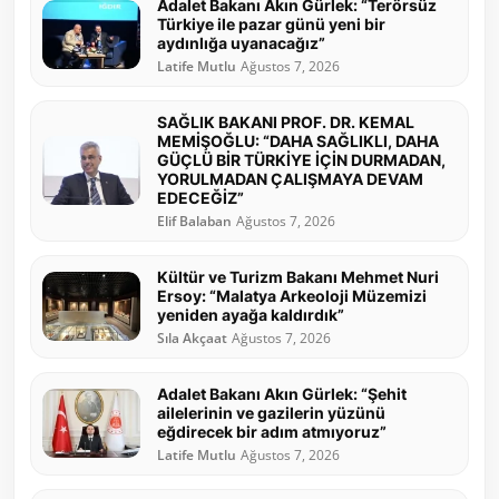
Adalet Bakanı Akın Gürlek: “Terörsüz
Türkiye ile pazar günü yeni bir
aydınlığa uyanacağız”
Latife Mutlu
Ağustos 7, 2026
SAĞLIK BAKANI PROF. DR. KEMAL
MEMİŞOĞLU: “DAHA SAĞLIKLI, DAHA
GÜÇLÜ BİR TÜRKİYE İÇİN DURMADAN,
YORULMADAN ÇALIŞMAYA DEVAM
EDECEĞİZ”
Elif Balaban
Ağustos 7, 2026
Kültür ve Turizm Bakanı Mehmet Nuri
Ersoy: “Malatya Arkeoloji Müzemizi
yeniden ayağa kaldırdık”
Sıla Akçaat
Ağustos 7, 2026
Adalet Bakanı Akın Gürlek: “Şehit
ailelerinin ve gazilerin yüzünü
eğdirecek bir adım atmıyoruz”
Latife Mutlu
Ağustos 7, 2026