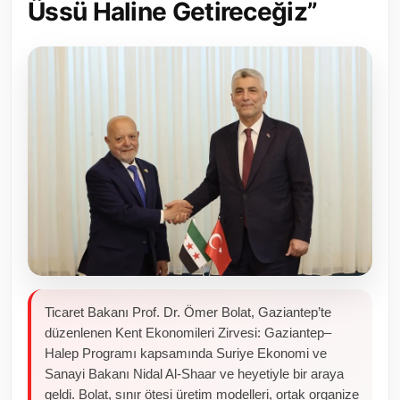
Üssü Haline Getireceğiz”
Toplum ve Yaşam
Sivil Toplum Kuruluşları
Kamu Kurumları ve Üst Kurullar
Resmi Reklamlar
Ticaret Bakanı Prof. Dr. Ömer Bolat, Gaziantep’te
düzenlenen Kent Ekonomileri Zirvesi: Gaziantep–
Halep Programı kapsamında Suriye Ekonomi ve
Sanayi Bakanı Nidal Al-Shaar ve heyetiyle bir araya
geldi. Bolat, sınır ötesi üretim modelleri, ortak organize