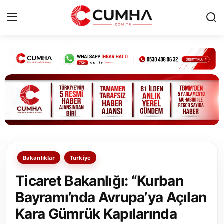
Kurumsal
Cumhurbaşkanlığı
Bakanlıklar
TBMM
Bakanlıklar
Türkiye
Siyasi Partiler
Ticaret Bakanlığı: “Kurban
Yerel Yönetimler
Bayramı’nda Avrupa’ya Açılan
Kara Gümrük Kapılarında
Mülki İdare