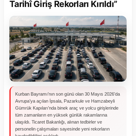
Tarihî Giriş Rekorları Kırıldı”
Toplum ve Yaşam
Sivil Toplum Kuruluşları
Kamu Kurumları ve Üst Kurullar
Resmi Reklamlar
Kurban Bayramı’nın son günü olan 30 Mayıs 2026’da
Avrupa’ya açılan İpsala, Pazarkule ve Hamzabeyli
Gümrük Kapıları’nda binek araç ve yolcu girişlerinde
tüm zamanların en yüksek günlük rakamlarına
ulaşıldı. Ticaret Bakanlığı, alınan tedbirler ve
personelin çalışmaları sayesinde yeni rekorların
kaydedildiğini açıkladı.