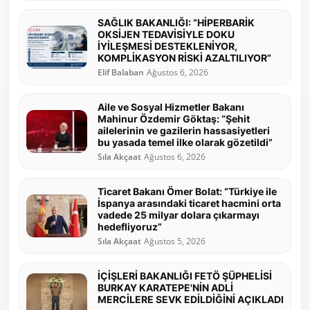
SAĞLIK BAKANLIĞI: “HİPERBARİK
OKSİJEN TEDAVİSİYLE DOKU
İYİLEŞMESİ DESTEKLENİYOR,
KOMPLİKASYON RİSKİ AZALTILIYOR”
Elif Balaban
Ağustos 6, 2026
Aile ve Sosyal Hizmetler Bakanı
Mahinur Özdemir Göktaş: “Şehit
ailelerinin ve gazilerin hassasiyetleri
bu yasada temel ilke olarak gözetildi”
Sıla Akçaat
Ağustos 6, 2026
Ticaret Bakanı Ömer Bolat: “Türkiye ile
İspanya arasındaki ticaret hacmini orta
vadede 25 milyar dolara çıkarmayı
hedefliyoruz”
Sıla Akçaat
Ağustos 5, 2026
İÇİŞLERİ BAKANLIĞI FETÖ ŞÜPHELİSİ
BURKAY KARATEPE'NİN ADLİ
MERCİLERE SEVK EDİLDİĞİNİ AÇIKLADI