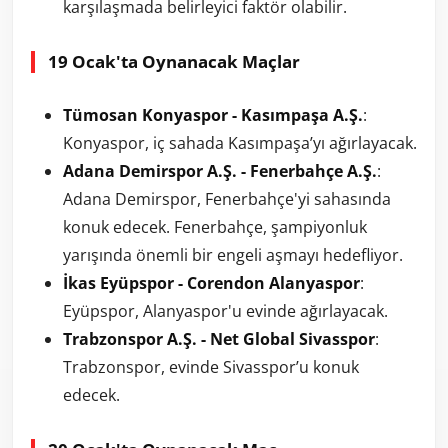
karşılaşmada belirleyici faktör olabilir.
19 Ocak'ta Oynanacak Maçlar
Tümosan Konyaspor - Kasımpaşa A.Ş.
:
Konyaspor, iç sahada Kasımpaşa’yı ağırlayacak.
Adana Demirspor A.Ş. - Fenerbahçe A.Ş.
:
Adana Demirspor, Fenerbahçe'yi sahasında
konuk edecek. Fenerbahçe, şampiyonluk
yarışında önemli bir engeli aşmayı hedefliyor.
İkas Eyüpspor - Corendon Alanyaspor
:
Eyüpspor, Alanyaspor'u evinde ağırlayacak.
Trabzonspor A.Ş. - Net Global Sivasspor
:
Trabzonspor, evinde Sivasspor’u konuk
edecek.