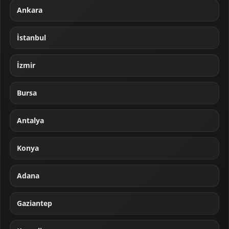
Ankara
İstanbul
İzmir
Bursa
Antalya
Konya
Adana
Gaziantep