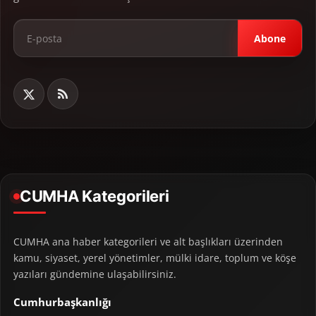
Abone
CUMHA Kategorileri
CUMHA ana haber kategorileri ve alt başlıkları üzerinden
kamu, siyaset, yerel yönetimler, mülki idare, toplum ve köşe
yazıları gündemine ulaşabilirsiniz.
Cumhurbaşkanlığı