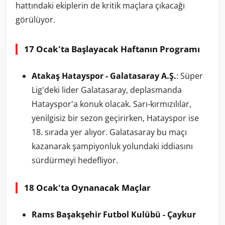
hattındaki ekiplerin de kritik maçlara çıkacağı
görülüyor.
17 Ocak'ta Başlayacak Haftanın Programı
Atakaş Hatayspor - Galatasaray A.Ş.
: Süper
Lig'deki lider Galatasaray, deplasmanda
Hatayspor'a konuk olacak. Sarı-kırmızılılar,
yenilgisiz bir sezon geçirirken, Hatayspor ise
18. sırada yer alıyor. Galatasaray bu maçı
kazanarak şampiyonluk yolundaki iddiasını
sürdürmeyi hedefliyor.
18 Ocak'ta Oynanacak Maçlar
Rams Başakşehir Futbol Kulübü - Çaykur