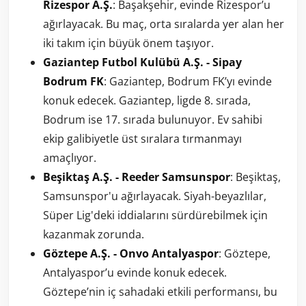
Rizespor A.Ş.
: Başakşehir, evinde Rizespor’u
ağırlayacak. Bu maç, orta sıralarda yer alan her
iki takım için büyük önem taşıyor.
Gaziantep Futbol Kulübü A.Ş. - Sipay
Bodrum FK
: Gaziantep, Bodrum FK’yı evinde
konuk edecek. Gaziantep, ligde 8. sırada,
Bodrum ise 17. sırada bulunuyor. Ev sahibi
ekip galibiyetle üst sıralara tırmanmayı
amaçlıyor.
Beşiktaş A.Ş. - Reeder Samsunspor
: Beşiktaş,
Samsunspor'u ağırlayacak. Siyah-beyazlılar,
Süper Lig'deki iddialarını sürdürebilmek için
kazanmak zorunda.
Göztepe A.Ş. - Onvo Antalyaspor
: Göztepe,
Antalyaspor’u evinde konuk edecek.
Göztepe’nin iç sahadaki etkili performansı, bu