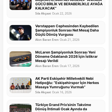
GÜCÜ BİRLİK VE BERABERLİKLE AYAĞA
KALKACAK”
Sıla Akçaat
Ocak 22, 2026
Verstappen Cephesinden Kaybedilen
Şampiyonluk Sonrası Net Mesaj Daha
Güçlü Dönüş Vurgusu
Akın Baran Eren
Ocak 21, 2026
McLaren Şampiyonluk Sonrası Yeni
Döneme Odaklandı 2026 İçin İstikrar
Mesajı Verildi
Akın Baran Eren
Ocak 17, 2026
AK Parti Eskişehir Milletvekili Nebi
Hatipoğlu: “Eskişehirspor İçin Herkes
Masaya Yumruğunu Vurmalı”
Sıla Akçaat
Ocak 16, 2026
Türkiye Grand Prix’sinin Takvime
Dönüş İhtimali Ocak Ayında da