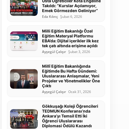
Usta Öğreticiler Kota Engeline
Takıldı: “Kurslar Açılamıyor,
Emek Görmezden Geliniyor”
Eda Kılınç
Şubat 6, 2026
Milli Eğitim Bakanlığı Özel
Eğitim Materyal Platformu
EBA’da: Dijital içerikler ilk kez
tek çatı altında erişime açıldı
Ayşegül Çalışır
Şubat 3, 2026
Millî Eğitim Bakanlığında
Eğitimde Bu Hafta Gündemi:
Uluslararası Anlaşmalar, Yeni
Projeler ve Yönetmelikler Öne
Çıktı
Ayşegül Çalışır
Ocak 31, 2026
Gökkuşağı Koleji Öğrencileri
TEDMUN Konferansı’nda
Ankara’yı Temsil Etti İki
Öğrenci Uluslararası
Diplomasi Ödülü Kazandı