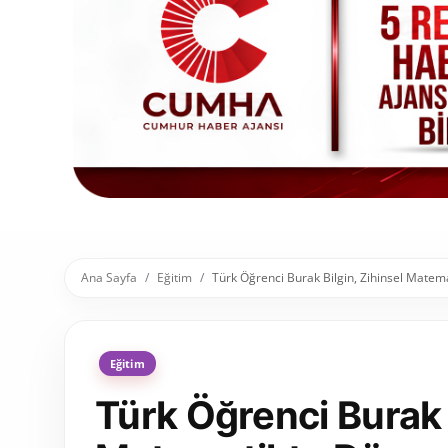
Toplum ve Yaşam
Sivil Toplum Kuruluşları
Kamu Kurumları ve Üst Kurullar
Resmi Reklamlar
Ana Sayfa
Eğitim
Türk Öğrenci Burak Bilgin, Zihinsel Matem
Eğitim
Türk Öğrenci Burak B