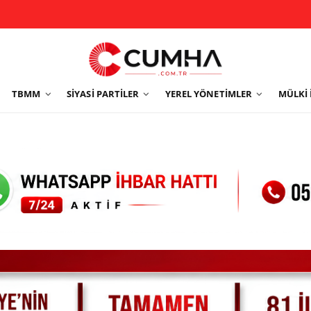
TBMM
SIYASI PARTILER
YEREL YÖNETIMLER
MÜLKI 