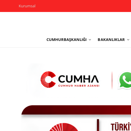
Kurumsal
Kurumsal
CUMHURBAŞKANLIĞI
BAKANLIKLAR
Cumhurbaşkanlığı
Bakanlıklar
TBMM
Siyasi Partiler
Yerel Yönetimler
Mülki İdare