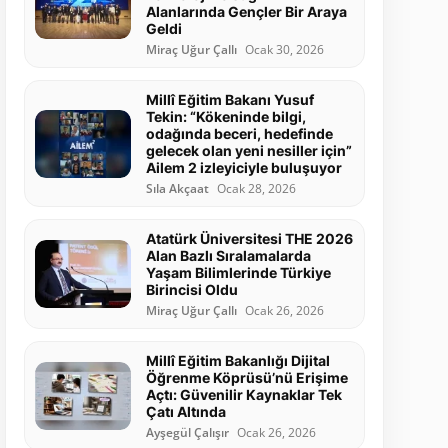
Alanlarında Gençler Bir Araya
Geldi
Miraç Uğur Çallı
Ocak 30, 2026
Millî Eğitim Bakanı Yusuf
Tekin: “Kökeninde bilgi,
odağında beceri, hedefinde
gelecek olan yeni nesiller için”
Ailem 2 izleyiciyle buluşuyor
Sıla Akçaat
Ocak 28, 2026
Atatürk Üniversitesi THE 2026
Alan Bazlı Sıralamalarda
Yaşam Bilimlerinde Türkiye
Birincisi Oldu
Miraç Uğur Çallı
Ocak 26, 2026
Millî Eğitim Bakanlığı Dijital
Öğrenme Köprüsü’nü Erişime
Açtı: Güvenilir Kaynaklar Tek
Çatı Altında
Ayşegül Çalışır
Ocak 26, 2026