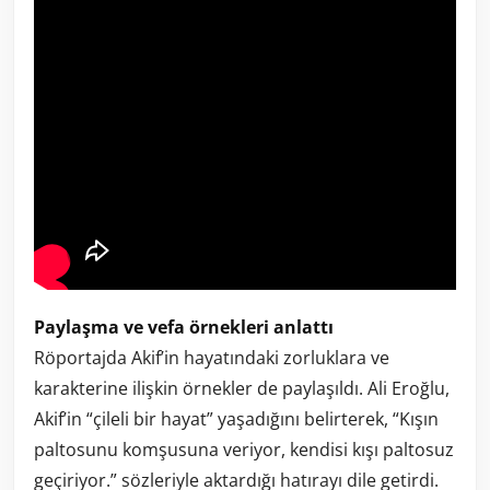
Paylaşma ve vefa örnekleri anlattı
Röportajda Akif’in hayatındaki zorluklara ve
karakterine ilişkin örnekler de paylaşıldı. Ali Eroğlu,
Akif’in “çileli bir hayat” yaşadığını belirterek, “Kışın
paltosunu komşusuna veriyor, kendisi kışı paltosuz
geçiriyor.” sözleriyle aktardığı hatırayı dile getirdi.