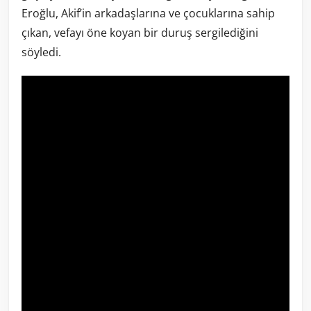
Eroğlu, Akif’in arkadaşlarına ve çocuklarına sahip
çıkan, vefayı öne koyan bir duruş sergilediğini
söyledi.