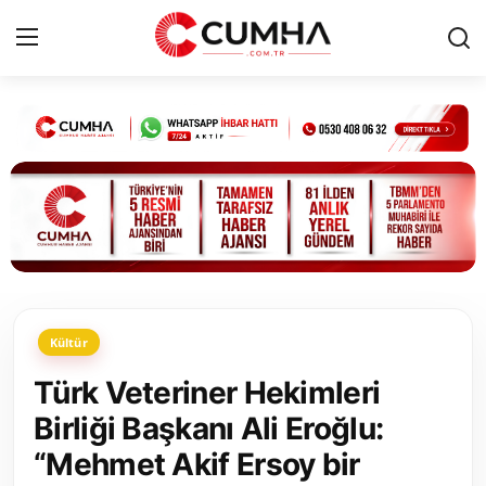
Kurumsal
Cumhurbaşkanlığı
Bakanlıklar
TBMM
Kültür
Siyasi Partiler
Türk Veteriner Hekimleri
Yerel Yönetimler
Birliği Başkanı Ali Eroğlu:
“Mehmet Akif Ersoy bir
Mülki İdare