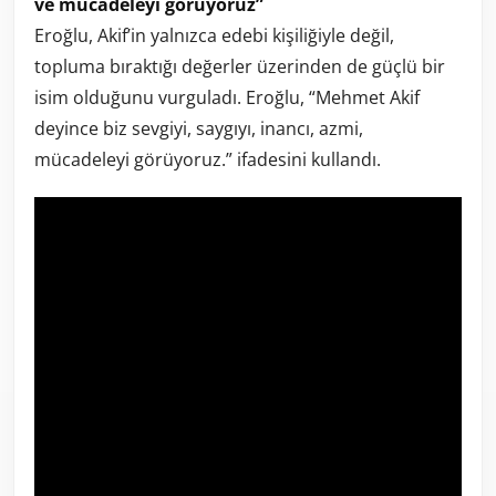
ve mücadeleyi görüyoruz”
Eroğlu, Akif’in yalnızca edebi kişiliğiyle değil,
topluma bıraktığı değerler üzerinden de güçlü bir
isim olduğunu vurguladı. Eroğlu, “Mehmet Akif
deyince biz sevgiyi, saygıyı, inancı, azmi,
mücadeleyi görüyoruz.” ifadesini kullandı.