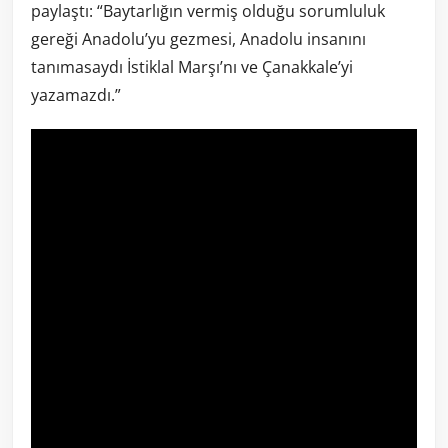
paylaştı: “Baytarlığın vermiş olduğu sorumluluk
gereği Anadolu’yu gezmesi, Anadolu insanını
tanımasaydı İstiklal Marşı’nı ve Çanakkale’yi
yazamazdı.”