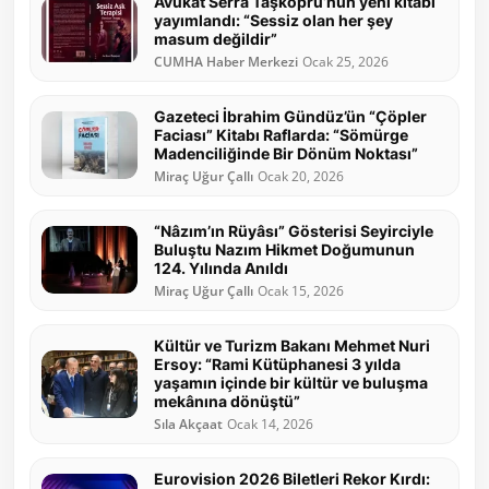
Avukat Serra Taşköprü’nün yeni kitabı
yayımlandı: “Sessiz olan her şey
masum değildir”
CUMHA Haber Merkezi
Ocak 25, 2026
Gazeteci İbrahim Gündüz’ün “Çöpler
Faciası” Kitabı Raflarda: “Sömürge
Madenciliğinde Bir Dönüm Noktası”
Miraç Uğur Çallı
Ocak 20, 2026
“Nâzım’ın Rüyâsı” Gösterisi Seyirciyle
Buluştu Nazım Hikmet Doğumunun
124. Yılında Anıldı
Miraç Uğur Çallı
Ocak 15, 2026
Kültür ve Turizm Bakanı Mehmet Nuri
Ersoy: “Rami Kütüphanesi 3 yılda
yaşamın içinde bir kültür ve buluşma
mekânına dönüştü”
Sıla Akçaat
Ocak 14, 2026
Eurovision 2026 Biletleri Rekor Kırdı: