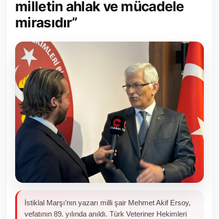
milletin ahlak ve mücadele
Toplum ve Yaşam
mirasıdır”
Sivil Toplum Kuruluşları
Kamu Kurumları ve Üst Kurullar
Resmi Reklamlar
İstiklal Marşı’nın yazarı milli şair Mehmet Akif Ersoy,
vefatının 89. yılında anıldı. Türk Veteriner Hekimleri