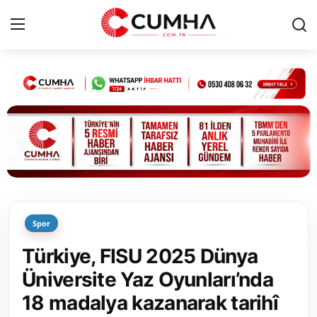
Kurumsal
Cumhurbaşkanlığı
Bakanlıklar
TBMM
Spor
Siyasi Partiler
Türkiye, FISU 2025 Dünya
Yerel Yönetimler
Üniversite Yaz Oyunları’nda
18 madalya kazanarak tarihî
Mülki İdare