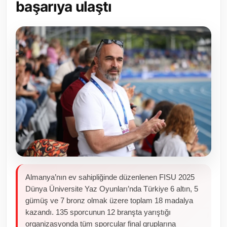
başarıya ulaştı
Toplum ve Yaşam
Sivil Toplum Kuruluşları
Kamu Kurumları ve Üst Kurullar
Resmi Reklamlar
Almanya’nın ev sahipliğinde düzenlenen FISU 2025
Dünya Üniversite Yaz Oyunları’nda Türkiye 6 altın, 5
gümüş ve 7 bronz olmak üzere toplam 18 madalya
kazandı. 135 sporcunun 12 branşta yarıştığı
organizasyonda tüm sporcular final gruplarına