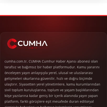
cumha.com.tr, CUMHA Cumhur Haber Ajansı abonesi olan
tarafsız ve bağımsız bir haber platformudur. Kamu yararını
önceleyen yayın anlayışıyla yerel, ulusal ve uluslararası
gelişmeleri okurlarına güvenilir, hızlı ve doğru biçimde
ulaştırır. Siyasetten yerel yönetimlere, kamu kurumlarından
sivil toplum kuruluşlarına, toplum ve yaşam başlıklarından
köşe yazılarına kadar geniş bir içerik alanında yayın yapan
platform, farklı görüşlere eşit mesafede duran editoryal