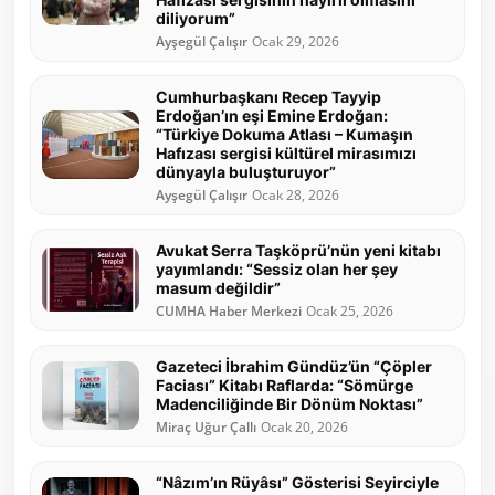
diliyorum”
Ayşegül Çalışır
Ocak 29, 2026
Cumhurbaşkanı Recep Tayyip
Erdoğan’ın eşi Emine Erdoğan:
“Türkiye Dokuma Atlası – Kumaşın
Hafızası sergisi kültürel mirasımızı
dünyayla buluşturuyor”
Ayşegül Çalışır
Ocak 28, 2026
Avukat Serra Taşköprü’nün yeni kitabı
yayımlandı: “Sessiz olan her şey
masum değildir”
CUMHA Haber Merkezi
Ocak 25, 2026
Gazeteci İbrahim Gündüz’ün “Çöpler
Faciası” Kitabı Raflarda: “Sömürge
Madenciliğinde Bir Dönüm Noktası”
Miraç Uğur Çallı
Ocak 20, 2026
“Nâzım’ın Rüyâsı” Gösterisi Seyirciyle