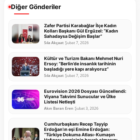
Diğer Gönderiler
Zafer Partisi Karabağlar İlçe Kadın
Kolları Başkanı Gül Ergüzel: “Kadın
Sahadaysa Değişim Başlar”
Sıla Akçaat
Şubat 7, 2026
Kültür ve Turizm Bakanı Mehmet Nuri
Ersoy: “Berlin’de insanlık tarihinin
başladığı yere kapı aralıyoruz”
Sıla Akçaat
Şubat 7, 2026
Eurovision 2026 Dosyası Güncellendi:
Viyana Takvimi Sunucular ve Ülke
Listesi Netleşti
Akın Baran Eren
Şubat 3, 2026
Cumhurbaşkanı Recep Tayyip
Erdoğan’ın eşi Emine Erdoğan:
“Türkiye Dokuma Atlası-Kumaşın
Hafızası sergisinin hayırlı olmasını