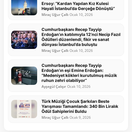
Ersoy: “Kardan Yapılan Kız Kulesi
Hayali İstanbul’da Gerçeğe Dönüştü”
Miraç Uğur Çallı
Ocak 10, 2026
Cumhurbaşkanı Recep Tayyip
Erdoğan’ın katılımıyla 12’nci Necip Fazıl
Ödülleri düzenlendi, fikir ve sanat
dünyası İstanbul’da buluştu
Miraç Uğur Çallı
Ocak 10, 2026
Cumhurbaşkanı Recep Tayyip
Erdoğan’ın eşi Emine Erdoğan:
“Medeniyet kökleri kurutulmuş müzik
ruhun zehri olabiliyor”
Ayşegül Çalışır
Ocak 10, 2026
Türk Müziği Çocuk Şarkıları Beste
Yarışması Tamamlandı: 340 Bin Liralık
Ödül Sahiplerini Buldu
Miraç Uğur Çallı
Ocak 9, 2026