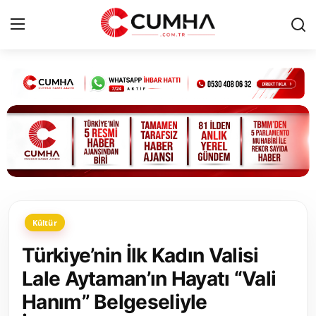
Kurumsal
Cumhurbaşkanlığı
Bakanlıklar
TBMM
Kültür
Siyasi Partiler
Türkiye’nin İlk Kadın Valisi
Yerel Yönetimler
Lale Aytaman’ın Hayatı “Vali
Hanım” Belgeseliyle
Mülki İdare