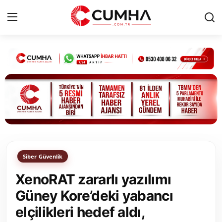
Kurumsal
Cumhurbaşkanlığı
Bakanlıklar
TBMM
Siber Güvenlik
Siyasi Partiler
XenoRAT zararlı yazılımı
Yerel Yönetimler
Güney Kore’deki yabancı
elçilikleri hedef aldı,
Mülki İdare