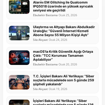
Alarmı EM Glitching ile Qualcomm
IPQ5018 üzerinde en yüksek ayrıcalık
seviyesi ele geçirildi
Ebubekir Bastama
Ocak 25, 2026
Ulaştırma ve Altyapı Bakanı Abdulkadir
Uraloğlu: “Güvenli İnternet Hizmeti
Abone Sayısı 55 Milyon Kişiyi Aştı”
Sıla Akçaat
Ocak 24, 2026
macOS’ta Kritik Güvenlik Açığı Ortaya
Çıktı: “TCC Koruması Tamamen
Aşılabiliyor”
Ebubekir Bastama
Ocak 20, 2026
T.C. İçişleri Bakanı Ali Yerlikaya: “Siber
suçlarla mücadelede son 5 günde 259
şüpheli yakalandı”
Sıla Akçaat
Ocak 19, 2026
İçişleri Bakanı Ali Yerlikaya: “Siber
suçlarla mücadelede son 5 günde 126