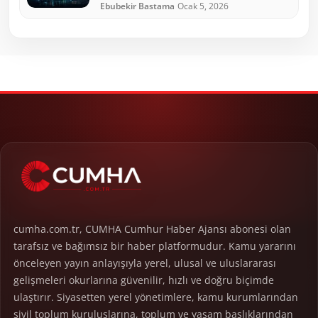
Ebubekir Bastama
Ocak 5, 2026
cumha.com.tr, CUMHA Cumhur Haber Ajansı abonesi olan
tarafsız ve bağımsız bir haber platformudur. Kamu yararını
önceleyen yayın anlayışıyla yerel, ulusal ve uluslararası
gelişmeleri okurlarına güvenilir, hızlı ve doğru biçimde
ulaştırır. Siyasetten yerel yönetimlere, kamu kurumlarından
sivil toplum kuruluşlarına, toplum ve yaşam başlıklarından