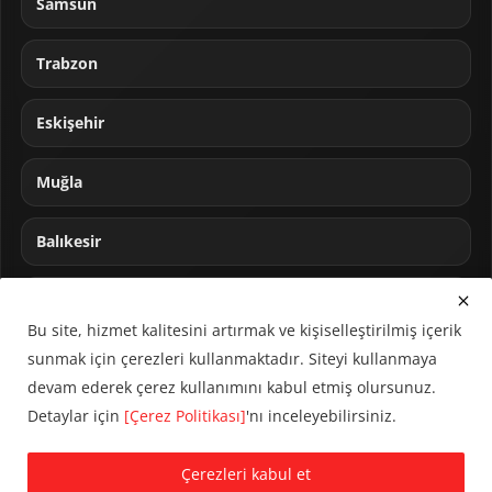
Samsun
Trabzon
Eskişehir
Muğla
Balıkesir
Sakarya
Bu site, hizmet kalitesini artırmak ve kişiselleştirilmiş içerik
sunmak için çerezleri kullanmaktadır. Siteyi kullanmaya
devam ederek çerez kullanımını kabul etmiş olursunuz.
Detaylar için
[Çerez Politikası]
'nı inceleyebilirsiniz.
© 2024 CUMHA (Cumhur Haber Ajansı) Tüm hakları saklıdır.
Çerezleri kabul et