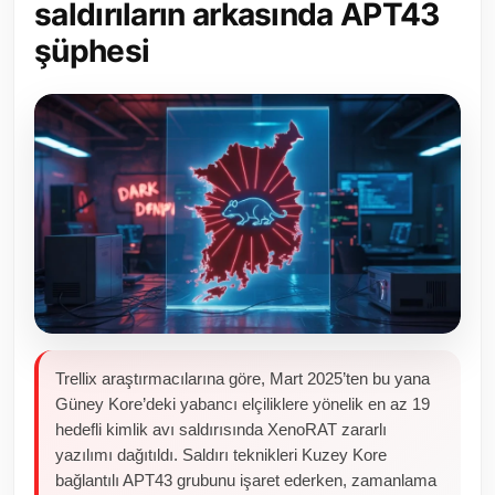
saldırıların arkasında APT43
Toplum ve Yaşam
şüphesi
Sivil Toplum Kuruluşları
Kamu Kurumları ve Üst Kurullar
Resmi Reklamlar
Trellix araştırmacılarına göre, Mart 2025’ten bu yana
Güney Kore’deki yabancı elçiliklere yönelik en az 19
hedefli kimlik avı saldırısında XenoRAT zararlı
yazılımı dağıtıldı. Saldırı teknikleri Kuzey Kore
bağlantılı APT43 grubunu işaret ederken, zamanlama