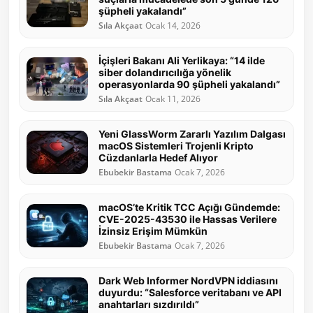
şüpheli yakalandı”
Sıla Akçaat
Ocak 14, 2026
İçişleri Bakanı Ali Yerlikaya: “14 ilde
siber dolandırıcılığa yönelik
operasyonlarda 90 şüpheli yakalandı”
Sıla Akçaat
Ocak 11, 2026
Yeni GlassWorm Zararlı Yazılım Dalgası
macOS Sistemleri Trojenli Kripto
Cüzdanlarla Hedef Alıyor
Ebubekir Bastama
Ocak 7, 2026
macOS’te Kritik TCC Açığı Gündemde:
CVE-2025-43530 ile Hassas Verilere
İzinsiz Erişim Mümkün
Ebubekir Bastama
Ocak 7, 2026
Dark Web Informer NordVPN iddiasını
duyurdu: “Salesforce veritabanı ve API
anahtarları sızdırıldı”