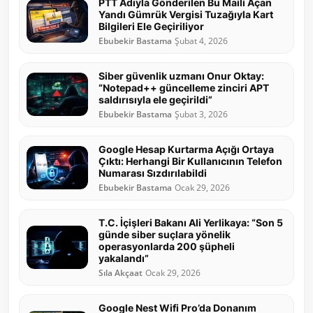
PTT Adıyla Gönderilen Bu Maili Açan
Yandı Gümrük Vergisi Tuzağıyla Kart
Bilgileri Ele Geçiriliyor
Ebubekir Bastama
Şubat 4, 2026
Siber güvenlik uzmanı Onur Oktay:
“Notepad++ güncelleme zinciri APT
saldırısıyla ele geçirildi”
Ebubekir Bastama
Şubat 3, 2026
Google Hesap Kurtarma Açığı Ortaya
Çıktı: Herhangi Bir Kullanıcının Telefon
Numarası Sızdırılabildi
Ebubekir Bastama
Ocak 29, 2026
T.C. İçişleri Bakanı Ali Yerlikaya: “Son 5
günde siber suçlara yönelik
operasyonlarda 200 şüpheli
yakalandı”
Sıla Akçaat
Ocak 29, 2026
Google Nest Wifi Pro’da Donanım